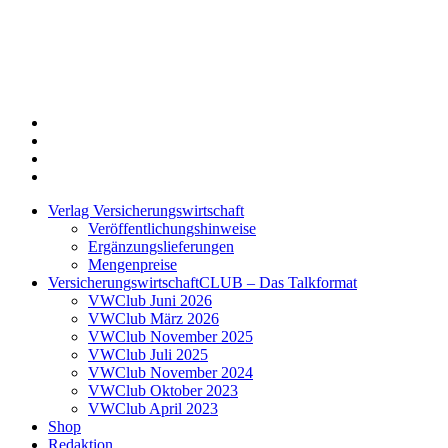
Twitter
Xing
LinkedIn
Login
Verlag Versicherungswirtschaft
Veröffentlichungshinweise
Ergänzungslieferungen
Mengenpreise
VersicherungswirtschaftCLUB – Das Talkformat
VWClub Juni 2026
VWClub März 2026
VWClub November 2025
VWClub Juli 2025
VWClub November 2024
VWClub Oktober 2023
VWClub April 2023
Shop
Redaktion