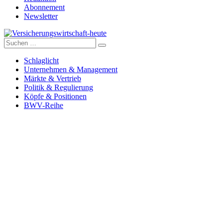
Abonnement
Newsletter
Suche
Versicherungswirtschaft-heute
nach:
Schlaglicht
Unternehmen & Management
Märkte & Vertrieb
Politik & Regulierung
Köpfe & Positionen
BWV-Reihe