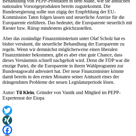
Behandlung von PEPP-Produkten in dem Maße, wie sie ähnlichen
nationalen Vorsorgeprodukten bereits zugutekommt. Die
Bundesregierung sollte nun zügig der Empfehlung der EU-
Kommission Taten folgen lassen und steuerliche Anreize für die
Europarente einführen. Das bedeutet, die Europarente steuerlich mit
Riester bzw. Rürup mindestens gleichzustellen.
Aber das zuständige Finanzministerium unter Olaf Scholz hat es
bisher versäumt, die steuerliche Behandlung der Europarente zu
regeln. Wenn wir demnächst möglicherweise einen liberalen
Finanzminister bekommen, gibt es aber eine gute Chance, dass
dieses Versäumnis schnell nachgeholt wird. Denn die FDP war die
einzige Partei, die die Europarente in ihrem Wahlprogramm zur
Bundestagswahl adressiert hat. Der neue Finanzminister könnte
damit bereits in den ersten Monaten seiner Amtszeit eines der
drängendsten Probleme der neuen Legislaturperiode lösen.
Autor:
Til Klein
, Gründer von Vantik und Mitglied im PEPP-
Expertenrat der Eiopa
Twitter
XING