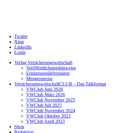
Twitter
Xing
LinkedIn
Login
Verlag Versicherungswirtschaft
Veröffentlichungshinweise
Ergänzungslieferungen
Mengenpreise
VersicherungswirtschaftCLUB – Das Talkformat
VWClub Juni 2026
VWClub März 2026
VWClub November 2025
VWClub Juli 2025
VWClub November 2024
VWClub Oktober 2023
VWClub April 2023
Shop
Redaktion