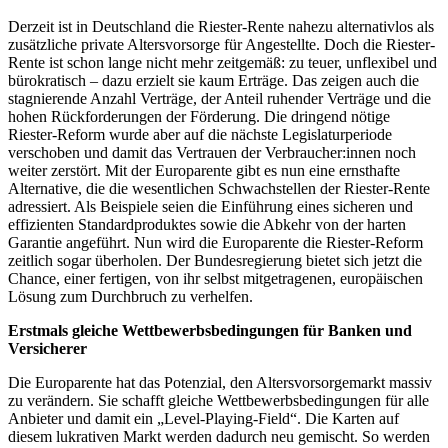
Derzeit ist in Deutschland die Riester-Rente nahezu alternativlos als
zusätzliche private Altersvorsorge für Angestellte. Doch die Riester-
Rente ist schon lange nicht mehr zeitgemäß: zu teuer, unflexibel und
bürokratisch – dazu erzielt sie kaum Erträge. Das zeigen auch die
stagnierende Anzahl Verträge, der Anteil ruhender Verträge und die
hohen Rückforderungen der Förderung. Die dringend nötige
Riester-Reform wurde aber auf die nächste Legislaturperiode
verschoben und damit das Vertrauen der Verbraucher:innen noch
weiter zerstört. Mit der Europarente gibt es nun eine ernsthafte
Alternative, die die wesentlichen Schwachstellen der Riester-Rente
adressiert. Als Beispiele seien die Einführung eines sicheren und
effizienten Standardproduktes sowie die Abkehr von der harten
Garantie angeführt. Nun wird die Europarente die Riester-Reform
zeitlich sogar überholen. Der Bundesregierung bietet sich jetzt die
Chance, einer fertigen, von ihr selbst mitgetragenen, europäischen
Lösung zum Durchbruch zu verhelfen.
Erstmals gleiche Wettbewerbsbedingungen für Banken und
Versicherer
Die Europarente hat das Potenzial, den Altersvorsorgemarkt massiv
zu verändern. Sie schafft gleiche Wettbewerbsbedingungen für alle
Anbieter und damit ein „Level-Playing-Field“. Die Karten auf
diesem lukrativen Markt werden dadurch neu gemischt. So werden