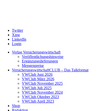
Twitter
Xing
LinkedIn
Login
Verlag Versicherungswirtschaft
Veröffentlichungshinweise
Ergänzungslieferungen
Mengenpreise
VersicherungswirtschaftCLUB – Das Talkformat
VWClub Juni 2026
VWClub März 2026
VWClub November 2025
VWClub Juli 2025
VWClub November 2024
VWClub Oktober 2023
VWClub April 2023
Shop
Redaktion