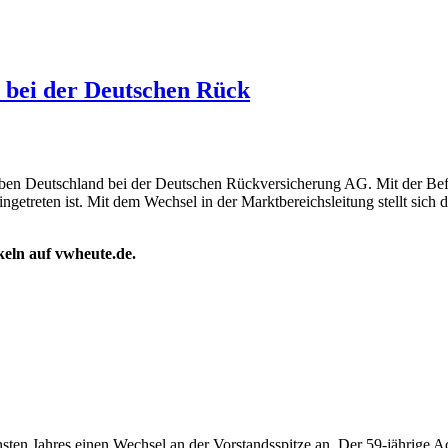
 bei der Deutschen Rück
leben Deutschland bei der Deutschen Rückversicherung AG. Mit der Be
ingetreten ist. Mit dem Wechsel in der Marktbereichsleitung stellt sic
ikeln auf vwheute.de.
ächsten Jahres einen Wechsel an der Vorstandsspitze an. Der 59-jährig