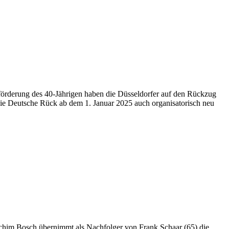
förderung des 40-Jährigen haben die Düsseldorfer auf den Rückzug
h die Deutsche Rück ab dem 1. Januar 2025 auch organisatorisch neu
e Achim Bosch übernimmt als Nachfolger von Frank Schaar (65) die