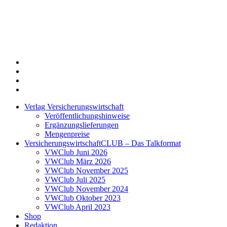
Twitter
Xing
LinkedIn
Login
Verlag Versicherungswirtschaft
Veröffentlichungshinweise
Ergänzungslieferungen
Mengenpreise
VersicherungswirtschaftCLUB – Das Talkformat
VWClub Juni 2026
VWClub März 2026
VWClub November 2025
VWClub Juli 2025
VWClub November 2024
VWClub Oktober 2023
VWClub April 2023
Shop
Redaktion