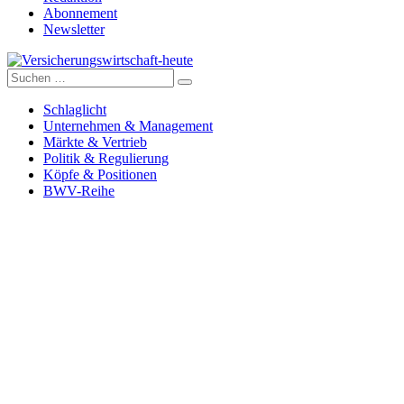
Abonnement
Newsletter
Suche
Versicherungswirtschaft-heute
nach:
Schlaglicht
Unternehmen & Management
Märkte & Vertrieb
Politik & Regulierung
Köpfe & Positionen
BWV-Reihe