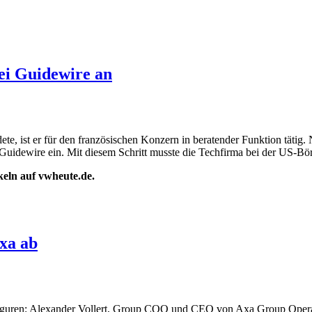
ei Guidewire an
te, ist er für den französischen Konzern in beratender Funktion tätig.
Guidewire ein. Mit diesem Schritt musste die Techfirma bei der US-Börs
ikeln auf vwheute.de.
xa ab
 Figuren: Alexander Vollert, Group COO und CEO von Axa Group Opera