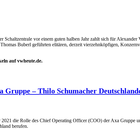
chaltzentrale vor einem guten halben Jahr zahlt sich für Alexander Vo
homas Buberl geführten elitären, derzeit vierzehnköpfigen, Konzernvor
ikeln auf vwheute.de.
xa Gruppe – Thilo Schumacher Deutschland
21 die Rolle des Chief Operating Officer (COO) der Axa Gruppe und i
hland berufen.