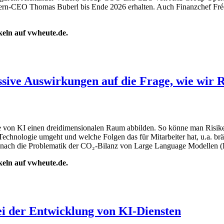
ern-CEO Thomas Buberl bis Ende 2026 erhalten. Auch Finanzchef Frédéri
ikeln auf vwheute.de.
sive Auswirkungen auf die Frage, wie wir R
von KI einen dreidimensionalen Raum abbilden. So könne man Risiken
chnologie umgeht und welche Folgen das für Mitarbeiter hat, u.a. brä
g nach die Problematik der CO₂-Bilanz von Large Language Modellen 
ikeln auf vwheute.de.
bei der Entwicklung von KI-Diensten