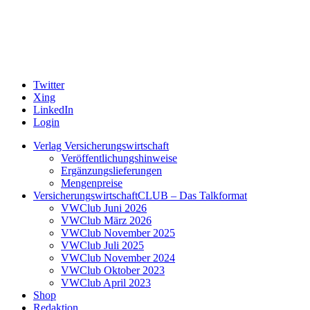
Twitter
Xing
LinkedIn
Login
Verlag Versicherungswirtschaft
Veröffentlichungshinweise
Ergänzungslieferungen
Mengenpreise
VersicherungswirtschaftCLUB – Das Talkformat
VWClub Juni 2026
VWClub März 2026
VWClub November 2025
VWClub Juli 2025
VWClub November 2024
VWClub Oktober 2023
VWClub April 2023
Shop
Redaktion