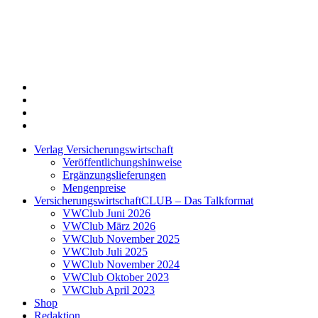
Twitter
Xing
LinkedIn
Login
Verlag Versicherungswirtschaft
Veröffentlichungshinweise
Ergänzungslieferungen
Mengenpreise
VersicherungswirtschaftCLUB – Das Talkformat
VWClub Juni 2026
VWClub März 2026
VWClub November 2025
VWClub Juli 2025
VWClub November 2024
VWClub Oktober 2023
VWClub April 2023
Shop
Redaktion