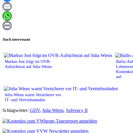
Facebook
Email
WhatsApp
Print
Auch interessant
Markus Jost folgt im OVB-
Bafin-Auf
Aufsichtsrat auf Julia Wiens
Lebensver
Kostenkon
auf
Julia Wiens warnt Versicherer vor
IT- und Vertriebssünden
Schlagwörter:
GDV
,
Julia Wiens
,
Solvency II