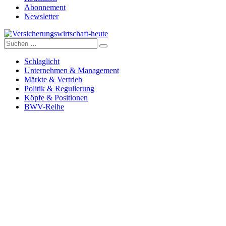
Abonnement
Newsletter
Suche
Versicherungswirtschaft-heute
nach:
Schlaglicht
Unternehmen & Management
Märkte & Vertrieb
Politik & Regulierung
Köpfe & Positionen
BWV-Reihe