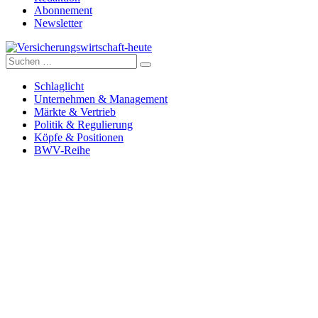
Abonnement
Newsletter
Suche
Versicherungswirtschaft-heute
nach:
Schlaglicht
Unternehmen & Management
Märkte & Vertrieb
Politik & Regulierung
Köpfe & Positionen
BWV-Reihe