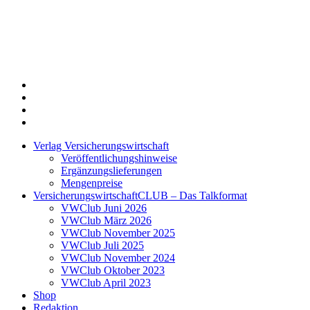
Twitter
Xing
LinkedIn
Login
Verlag Versicherungswirtschaft
Veröffentlichungshinweise
Ergänzungslieferungen
Mengenpreise
VersicherungswirtschaftCLUB – Das Talkformat
VWClub Juni 2026
VWClub März 2026
VWClub November 2025
VWClub Juli 2025
VWClub November 2024
VWClub Oktober 2023
VWClub April 2023
Shop
Redaktion