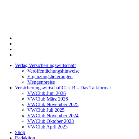
Twitter
Xing
LinkedIn
Login
Verlag Versicherungswirtschaft
Veröffentlichungshinweise
Ergänzungslieferungen
Mengenpreise
VersicherungswirtschaftCLUB – Das Talkformat
VWClub Juni 2026
VWClub März 2026
VWClub November 2025
VWClub Juli 2025
VWClub November 2024
VWClub Oktober 2023
VWClub April 2023
Shop
Redaktion