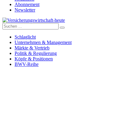
Abonnement
Newsletter
Suche
Versicherungswirtschaft-heute
nach:
Schlaglicht
Unternehmen & Management
Märkte & Vertrieb
Politik & Regulierung
Köpfe & Positionen
BWV-Reihe