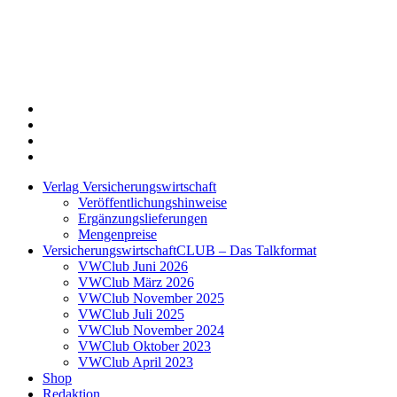
Twitter
Xing
LinkedIn
Login
Verlag Versicherungswirtschaft
Veröffentlichungshinweise
Ergänzungslieferungen
Mengenpreise
VersicherungswirtschaftCLUB – Das Talkformat
VWClub Juni 2026
VWClub März 2026
VWClub November 2025
VWClub Juli 2025
VWClub November 2024
VWClub Oktober 2023
VWClub April 2023
Shop
Redaktion