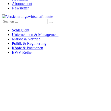
Abonnement
Newsletter
Suche
Versicherungswirtschaft-heute
nach:
Schlaglicht
Unternehmen & Management
Märkte & Vertrieb
Politik & Regulierung
Köpfe & Positionen
BWV-Reihe