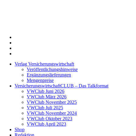
Twitter
Xing
LinkedIn
Login
Verlag Versicherungswirtschaft
Veröffentlichungshinweise
Ergänzungslieferungen
Mengenpreise
VersicherungswirtschaftCLUB – Das Talkformat
VWClub Juni 2026
VWClub März 2026
VWClub November 2025
VWClub Juli 2025
VWClub November 2024
VWClub Oktober 2023
VWClub April 2023
Shop
Redaktion