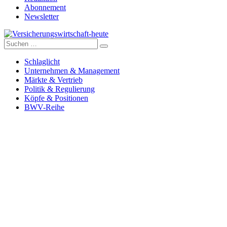
Abonnement
Newsletter
Suche
Versicherungswirtschaft-heute
nach:
Schlaglicht
Unternehmen & Management
Märkte & Vertrieb
Politik & Regulierung
Köpfe & Positionen
BWV-Reihe