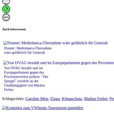
Facebook
Email
WhatsApp
Print
Auch interessant
Donnet: Mediobanca-Übernahme
wäre gefährlich für Generali
Von DVAG bezahlt und im
Europaparlament gegen das
Provisionsverbot poltern: "Der
Spiegel" zweifelt an der
Unabhängigkeit von Markus
Ferber
Schlagwörter:
Caroline Metz
,
Eiopa
,
Klimaschutz
,
Markus Ferber
,
Pe