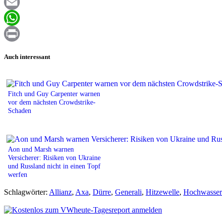
Facebook
Email
WhatsApp
Print
Auch interessant
Fitch und Guy Carpenter warnen
vor dem nächsten Crowdstrike-
Schaden
Aon und Marsh warnen
Versicherer: Risiken von Ukraine
und Russland nicht in einen Topf
werfen
Schlagwörter:
Allianz
,
Axa
,
Dürre
,
Generali
,
Hitzewelle
,
Hochwasser