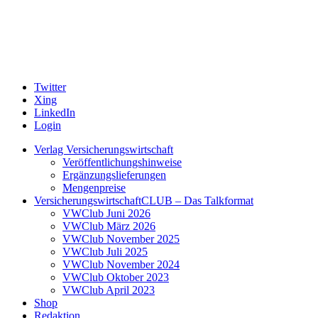
Twitter
Xing
LinkedIn
Login
Verlag Versicherungswirtschaft
Veröffentlichungshinweise
Ergänzungslieferungen
Mengenpreise
VersicherungswirtschaftCLUB – Das Talkformat
VWClub Juni 2026
VWClub März 2026
VWClub November 2025
VWClub Juli 2025
VWClub November 2024
VWClub Oktober 2023
VWClub April 2023
Shop
Redaktion