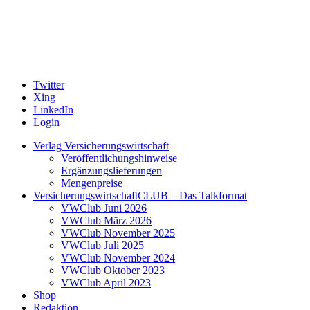
Twitter
Xing
LinkedIn
Login
Verlag Versicherungswirtschaft
Veröffentlichungshinweise
Ergänzungslieferungen
Mengenpreise
VersicherungswirtschaftCLUB – Das Talkformat
VWClub Juni 2026
VWClub März 2026
VWClub November 2025
VWClub Juli 2025
VWClub November 2024
VWClub Oktober 2023
VWClub April 2023
Shop
Redaktion