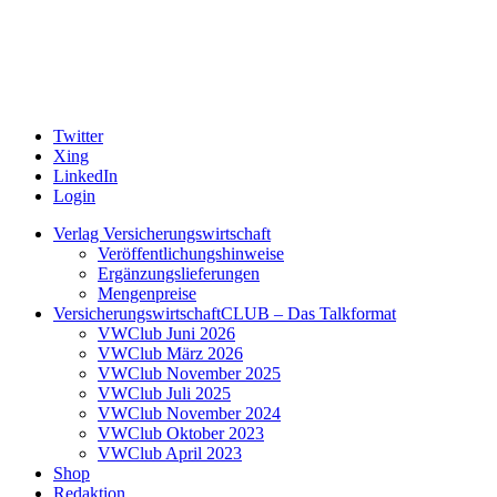
Twitter
Xing
LinkedIn
Login
Verlag Versicherungswirtschaft
Veröffentlichungshinweise
Ergänzungslieferungen
Mengenpreise
VersicherungswirtschaftCLUB – Das Talkformat
VWClub Juni 2026
VWClub März 2026
VWClub November 2025
VWClub Juli 2025
VWClub November 2024
VWClub Oktober 2023
VWClub April 2023
Shop
Redaktion