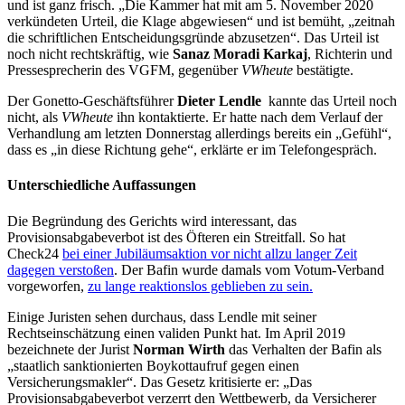
und ist ganz frisch. „Die Kammer hat mit am 5. November 2020
verkündeten Urteil, die Klage abgewiesen“ und ist bemüht, „zeitnah
die schriftlichen Entscheidungsgründe abzusetzen“. Das Urteil ist
noch nicht rechtskräftig, wie
Sanaz Moradi Karkaj
, Richterin und
Pressesprecherin des VGFM, gegenüber
VWheute
bestätigte.
Der Gonetto-Geschäftsführer
Dieter Lendle
kannte das Urteil noch
nicht, als
VWheute
ihn kontaktierte. Er hatte nach dem Verlauf der
Verhandlung am letzten Donnerstag allerdings bereits ein „Gefühl“,
dass es „in diese Richtung gehe“, erklärte er im Telefongespräch.
Unterschiedliche Auffassungen
Die Begründung des Gerichts wird interessant, das
Provisionsabgabeverbot ist des Öfteren ein Streitfall. So hat
Check24
bei einer Jubiläumsaktion vor nicht allzu langer Zeit
dagegen verstoßen
. Der Bafin wurde damals vom Votum-Verband
vorgeworfen,
zu lange reaktionslos geblieben zu sein.
Einige Juristen sehen durchaus, dass Lendle mit seiner
Rechtseinschätzung einen validen Punkt hat. Im April 2019
bezeichnete der Jurist
Norman Wirth
das Verhalten der Bafin als
„staatlich sanktionierten Boykottaufruf gegen einen
Versicherungsmakler“. Das Gesetz kritisierte er: „Das
Provisionsabgabeverbot verzerrt den Wettbewerb, da Versicherer