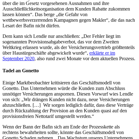
über die im Gesetz vorgesehenen Ausnahmen und ihre
Ausschließlichkeitsorganisation dem Kunden Rabatte zukommen
lassen können“. Das berge „die Gefahr von
wettbewerbsverzerrenden Kampagnen gegen Makler“, die das nach
Lesart der Bafin nicht dürfen.
Dem kann sich Lendle nur anschließen: „Der Fehler liegt im
sogenannten Provisions­abgabeverbot, das vor dem Zweiten
Weltkrieg erlassen wurde, als der Versicherungsvertrieb größtenteils
über Haustürgeschäfte abgewickelt wurde“,
erklärte er im
September 2020
, also rund zwei Monate vor dem aktuellen Prozess.
Tadel an Gonetto
Einige Marktbeobachter kritisieren das Geschäftsmodell von
Gonetto. Das Unternehmen würde die Kunden zum Abschluss
unnötiger Versicherungen anspornen. Diesen Vorwurf wies Lendle
von sich: „Wir drängen Kunden nicht dazu, neue Versicherungen
abzuschließen. […] Wir sorgen lediglich dafür, dass diese Verträge
durch Rückzahlung der Provision an den Kunden quasi auf den
provisionsfreien Nettotarif umgestellt werden.“
Wenn der Bann der Bafin sich am Ende der Prozesskette als
rechtens bewahrheiten sollte, könnte das Geschäftsmodell von
Gonetto Schaden nehmen. „Das Wachstum unseres Unternehmens