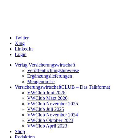
Twitter
Xing
LinkedIn
Login
Verlag Versicherungswirtschaft
Veröffentlichungshinweise
Ergänzungslieferungen
Mengenpreise
VersicherungswirtschaftCLUB – Das Talkformat
VWClub Juni 2026
VWClub März 2026
VWClub November 2025
VWClub Juli 2025
VWClub November 2024
VWClub Oktober 2023
VWClub April 2023
Shop
Redaktion