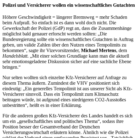
Polizei und Versicherer wollen ein wissenschaftliches Gutachten
Höhere Geschwindigkeit = längerer Bremsweg = mehr Schaden
beim Aufprall. So einfach ist es dann wohl doch nicht. Die
Gewerkschaft der Polizei (GdP) regt an, dass die Zusammenhänge
möglichst bald genauer erforscht werden sollten: „Die
Bundesregierung sollte ein wissenschaftliches Gutachten in Auftrag
geben, um valide Zahlen über den Nutzen eines Tempolimits zu
bekommen“, sagte ihr Vizevorsitzender,
Michael Mertens
, dem
Handelsblatt
. „Mit einer solchen Grundlage kann man die aktuell
sehr emotionsgeladene Diskussion sicher auf eine sachliche Ebene
bringen.“
Nur selten wollten sich einzelne Kfz-Versicherer auf Anfrage zu
diesem Thema äußern. Zumindest die VHV positioniert sich
eindeutig: „Ein generelles Tempolimit ist aus unserer Sicht als Kfz-
Versicherer sinnvoll. Dass ein Tempolimit zum Klimaschutz
beitragen würde, ist aufgrund eines niedrigeren CO2-Ausstoßes
unbestritten“, heißt es in einer Erklärung.
Für die anderen großen Kfz-Versicherer des Landes handelt es sich
um ein „gesellschaftliches und politisches Thema“, sodass ihre
Position besser der Gesamtverband der Deutschen
Versicherungswirtschaft erläutern könne. Ähnlich wie die Polizei
schlägt der Verband einen umfassenden Praxistest vor. „Tatsächlich