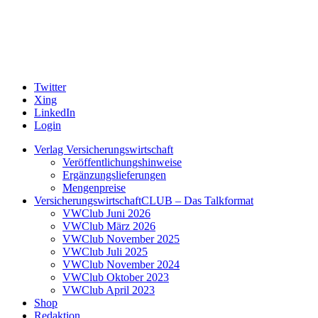
Twitter
Xing
LinkedIn
Login
Verlag Versicherungswirtschaft
Veröffentlichungshinweise
Ergänzungslieferungen
Mengenpreise
VersicherungswirtschaftCLUB – Das Talkformat
VWClub Juni 2026
VWClub März 2026
VWClub November 2025
VWClub Juli 2025
VWClub November 2024
VWClub Oktober 2023
VWClub April 2023
Shop
Redaktion