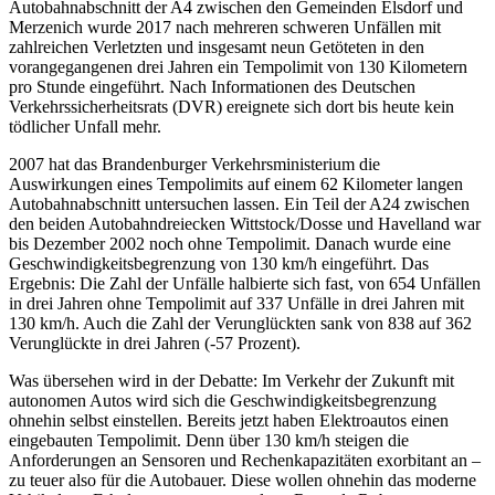
Autobahnabschnitt der A4 zwischen den Gemeinden Elsdorf und
Merzenich wurde 2017 nach mehreren schweren Unfällen mit
zahlreichen Verletzten und insgesamt neun Getöteten in den
vorangegangenen drei Jahren ein Tempolimit von 130 Kilometern
pro Stunde eingeführt. Nach Informationen des Deutschen
Verkehrssicherheitsrats (DVR) ereignete sich dort bis heute kein
tödlicher Unfall mehr.
2007 hat das Brandenburger Verkehrsministerium die
Auswirkungen eines Tempolimits auf einem 62 Kilometer langen
Autobahnabschnitt untersuchen lassen. Ein Teil der A24 zwischen
den beiden Autobahndreiecken Wittstock/Dosse und Havelland war
bis Dezember 2002 noch ohne Tempolimit. Danach wurde eine
Geschwindigkeitsbegrenzung von 130 km/h eingeführt. Das
Ergebnis: Die Zahl der Unfälle halbierte sich fast, von 654 Unfällen
in drei Jahren ohne Tempolimit auf 337 Unfälle in drei Jahren mit
130 km/h. Auch die Zahl der Verunglückten sank von 838 auf 362
Verunglückte in drei Jahren (-57 Prozent).
Was übersehen wird in der Debatte: Im Verkehr der Zukunft mit
autonomen Autos wird sich die Geschwindigkeitsbegrenzung
ohnehin selbst einstellen. Bereits jetzt haben Elektroautos einen
eingebauten Tempolimit. Denn über 130 km/h steigen die
Anforderungen an Sensoren und Rechenkapazitäten exorbitant an –
zu teuer also für die Autobauer. Diese wollen ohnehin das moderne