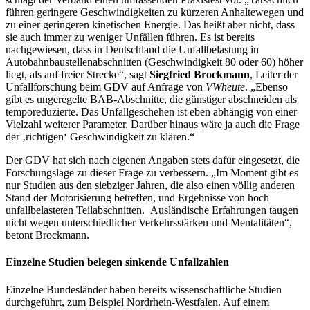
führen geringere Geschwindigkeiten zu kürzeren Anhaltewegen und
zu einer geringeren kinetischen Energie. Das heißt aber nicht, dass
sie auch immer zu weniger Unfällen führen. Es ist bereits
nachgewiesen, dass in Deutschland die Unfallbelastung in
Autobahnbaustellenabschnitten (Geschwindigkeit 80 oder 60) höher
liegt, als auf freier Strecke“, sagt
Siegfried Brockmann
, Leiter der
Unfallforschung beim GDV auf Anfrage von
VWheute
. „Ebenso
gibt es ungeregelte BAB-Abschnitte, die günstiger abschneiden als
temporeduzierte. Das Unfallgeschehen ist eben abhängig von einer
Vielzahl weiterer Parameter. Darüber hinaus wäre ja auch die Frage
der ‚richtigen‘ Geschwindigkeit zu klären.“
Der GDV hat sich nach eigenen Angaben stets dafür eingesetzt, die
Forschungslage zu dieser Frage zu verbessern. „Im Moment gibt es
nur Studien aus den siebziger Jahren, die also einen völlig anderen
Stand der Motorisierung betreffen, und Ergebnisse von hoch
unfallbelasteten Teilabschnitten. Ausländische Erfahrungen taugen
nicht wegen unterschiedlicher Verkehrsstärken und Mentalitäten“,
betont Brockmann.
Einzelne Studien belegen sinkende Unfallzahlen
Einzelne Bundesländer haben bereits wissenschaftliche Studien
durchgeführt, zum Beispiel Nordrhein-Westfalen. Auf einem