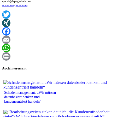
sps.de@spsglobal.com
www.spsglobal.com
Twitter
XING
Facebook
Email
WhatsApp
Print
Auch interessant
Schadenmanagement: „Wir müssen
datenbasiert denken und
kundenzentriert handeln“