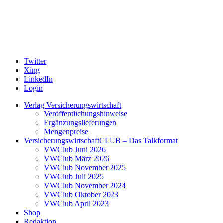
Twitter
Xing
LinkedIn
Login
Verlag Versicherungswirtschaft
Veröffentlichungshinweise
Ergänzungslieferungen
Mengenpreise
VersicherungswirtschaftCLUB – Das Talkformat
VWClub Juni 2026
VWClub März 2026
VWClub November 2025
VWClub Juli 2025
VWClub November 2024
VWClub Oktober 2023
VWClub April 2023
Shop
Redaktion