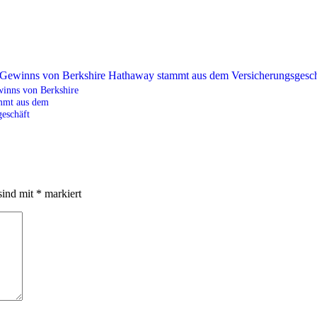
winns von Berkshire
mmt aus dem
geschäft
sind mit
*
markiert