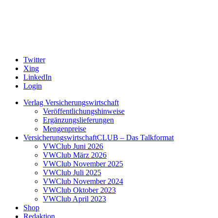
Twitter
Xing
LinkedIn
Login
Verlag Versicherungswirtschaft
Veröffentlichungshinweise
Ergänzungslieferungen
Mengenpreise
VersicherungswirtschaftCLUB – Das Talkformat
VWClub Juni 2026
VWClub März 2026
VWClub November 2025
VWClub Juli 2025
VWClub November 2024
VWClub Oktober 2023
VWClub April 2023
Shop
Redaktion