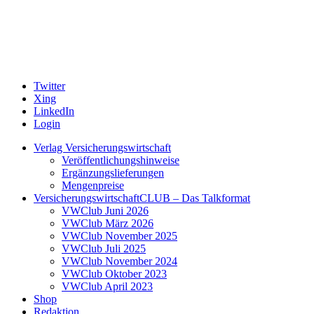
Twitter
Xing
LinkedIn
Login
Verlag Versicherungswirtschaft
Veröffentlichungshinweise
Ergänzungslieferungen
Mengenpreise
VersicherungswirtschaftCLUB – Das Talkformat
VWClub Juni 2026
VWClub März 2026
VWClub November 2025
VWClub Juli 2025
VWClub November 2024
VWClub Oktober 2023
VWClub April 2023
Shop
Redaktion