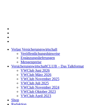
Twitter
Xing
LinkedIn
Login
Verlag Versicherungswirtschaft
Veröffentlichungshinweise
Ergänzungslieferungen
Mengenpreise
VersicherungswirtschaftCLUB – Das Talkformat
VWClub Juni 2026
VWClub März 2026
VWClub November 2025
VWClub Juli 2025
VWClub November 2024
VWClub Oktober 2023
VWClub April 2023
Shop
Redaktion