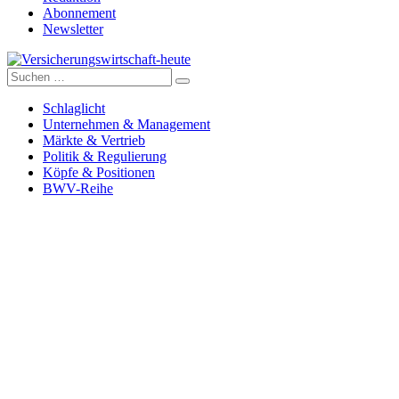
Abonnement
Newsletter
Suche
Versicherungswirtschaft-heute
nach:
Schlaglicht
Unternehmen & Management
Märkte & Vertrieb
Politik & Regulierung
Köpfe & Positionen
BWV-Reihe