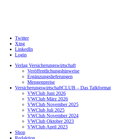
Twitter
Xing
LinkedIn
Login
Verlag Versicherungswirtschaft
Veröffentlichungshinweise
Ergänzungslieferungen
Mengenpreise
VersicherungswirtschaftCLUB – Das Talkformat
VWClub Juni 2026
VWClub März 2026
VWClub November 2025
VWClub Juli 2025
VWClub November 2024
VWClub Oktober 2023
VWClub April 2023
Shop
Redaktion