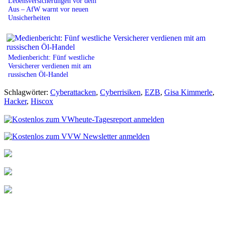
Lebensversicherungen vor dem
Aus – AfW warnt vor neuen
Unsicherheiten
Medienbericht: Fünf westliche
Versicherer verdienen mit am
russischen Öl-Handel
Schlagwörter:
Cyberattacken
,
Cyberrisiken
,
EZB
,
Gisa Kimmerle
,
Hacker
,
Hiscox