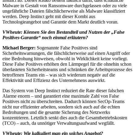
Instinct ab. Dieses Risiko besteht faktisch darin, dass schädliche
Malware in Gestalt von Ransomware durchgelassen oder zu viele
ungefährliche Dateien fälschlicherweise als Malware klassifiziert
werden. Deep Instinct geht mit dieser Kombi aus
Technologieangebot und Garantie dem Markt deutlich voran.
VWheute:
Können Sie den Bestandteil und Nutzen der „False
Positives-Garantie“ noch einmal erläutern?
Michael Berger:
Sogenannte False Positives sind
Sicherheitswarnungen, die fälschlicherweise auf einen Angriff oder
eine Bedrohung hinweisen, obwohl in Wirklichkeit keine vorliegt.
Diese False Positives erhöhen den Lärmpegel für die ohnehin schon
überlasteten Sicherheitsteams und schränken die Arbeitsprozesse des
betroffenen Teams ein – was sich wiederum negativ auf die
Effektivität und Effizienz des Unternehmens auswirkt.
Das System von Deep Instinct reduziert die Rate dieser falschen
Alarme enorm – und garantiert eine maximale Zahl von False
Positives nicht zu überschreiten. Dadurch können SecOp-Teams
nicht nur effizienter arbeiten, sondern sich auch auf die echten
Bedrohungen und die gesamte Sicherung des Netzwerks
konzentrieren. Letztlich senkt dies auch die Gesamtbetriebskosten
(TCO) – auch, da unnötiger Verwaltungsaufwand wegfällt.
VWheute:
Wie kalkuliert man ein solches Angebot?