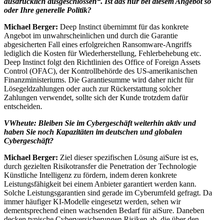
ausdrücklich ausgeschlossen“. Ist das nur bei diesem Angebot so
oder Ihre generelle Politik?
Michael Berger:
Deep Instinct übernimmt für das konkrete
Angebot im unwahrscheinlichen und durch die Garantie
abgesicherten Fall eines erfolgreichen Ransomware-Angriffs
lediglich die Kosten für Wiederherstellung, Fehlerbehebung etc.
Deep Instinct folgt den Richtlinien des Office of Foreign Assets
Control (OFAC), der Kontrollbehörde des US-amerikanischen
Finanzministeriums. Die Garantiesumme wird daher nicht für
Lösegeldzahlungen oder auch zur Rückerstattung solcher
Zahlungen verwendet, sollte sich der Kunde trotzdem dafür
entscheiden.
VWheute:
Bleiben Sie im Cybergeschäft weiterhin aktiv und
haben Sie noch Kapazitäten im deutschen und globalen
Cybergeschäft?
Michael Berger:
Ziel dieser spezifischen Lösung aiSure ist es,
durch gezielten Risikotransfer die Penetration der Technologie
Künstliche Intelligenz zu fördern, indem deren konkrete
Leistungsfähigkeit bei einem Anbieter garantiert werden kann.
Solche Leistungsgarantien sind gerade im Cyberumfeld gefragt. Da
immer häufiger KI-Modelle eingesetzt werden, sehen wir
dementsprechend einen wachsenden Bedarf für aiSure. Daneben
decken typische Cyberversicherungen Risiken ab, die über den