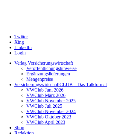
Twitter
Xing
LinkedIn
Login
Verlag Versicherungswirtschaft
Veröffentlichungshinweise
Ergänzungslieferungen
Mengenpreise
VersicherungswirtschaftCLUB – Das Talkformat
VWClub Juni 2026
VWClub März 2026
VWClub November 2025
VWClub Juli 2025
VWClub November 2024
VWClub Oktober 2023
VWClub April 2023
Shop
Redaktion