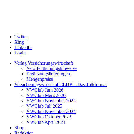
Twitter
Xing
LinkedIn
Login
Verlag Versicherungswirtschaft
Veröffentlichungshinweise
Ergänzungslieferungen
Mengenpreise
VersicherungswirtschaftCLUB – Das Talkformat
VWClub Juni 2026
VWClub März 2026
VWClub November 2025
VWClub Juli 2025
VWClub November 2024
VWClub Oktober 2023
VWClub April 2023
Shop
Redaktion