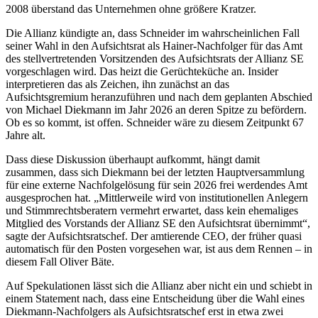
2008 überstand das Unternehmen ohne größere Kratzer.
Die Allianz kündigte an, dass Schneider im wahrscheinlichen Fall
seiner Wahl in den Aufsichtsrat als Hainer-Nachfolger für das Amt
des stellvertretenden Vorsitzenden des Aufsichtsrats der Allianz SE
vorgeschlagen wird. Das heizt die Gerüchteküche an. Insider
interpretieren das als Zeichen, ihn zunächst an das
Aufsichtsgremium heranzuführen und nach dem geplanten Abschied
von Michael Diekmann im Jahr 2026 an deren Spitze zu befördern.
Ob es so kommt, ist offen. Schneider wäre zu diesem Zeitpunkt 67
Jahre alt.
Dass diese Diskussion überhaupt aufkommt, hängt damit
zusammen, dass sich Diekmann bei der letzten Hauptversammlung
für eine externe Nachfolgelösung für sein 2026 frei werdendes Amt
ausgesprochen hat. „Mittlerweile wird von institutionellen Anlegern
und Stimmrechtsberatern vermehrt erwartet, dass kein ehemaliges
Mitglied des Vorstands der Allianz SE den Aufsichtsrat übernimmt“,
sagte der Aufsichtsratschef. Der amtierende CEO, der früher quasi
automatisch für den Posten vorgesehen war, ist aus dem Rennen – in
diesem Fall Oliver Bäte.
Auf Spekulationen lässt sich die Allianz aber nicht ein und schiebt in
einem Statement nach, dass eine Entscheidung über die Wahl eines
Diekmann-Nachfolgers als Aufsichtsratschef erst in etwa zwei