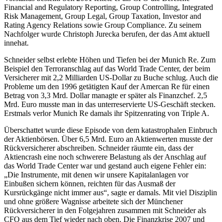
Financial and Regulatory Reporting, Group Controlling, Integrated
Risk Management, Group Legal, Group Taxation, Investor and
Rating Agency Relations sowie Group Compliance. Zu seinem
Nachfolger wurde Christoph Jurecka berufen, der das Amt aktuell
innehat.
Schneider selbst erlebte Höhen und Tiefen bei der Munich Re. Zum
Beispiel den Terroranschlag auf das World Trade Center, der beim
Versicherer mit 2,2 Milliarden US-Dollar zu Buche schlug. Auch die
Probleme um den 1996 getätigten Kauf der Amercan Re für einen
Betrag von 3,3 Mrd. Dollar managte er später als Finanzchef. 2,5
Mrd. Euro musste man in das unterreservierte US-Geschäft stecken.
Erstmals verlor Munich Re damals ihr Spitzenrating von Triple A.
Überschattet wurde diese Episode von dem katastrophalen Einbruch
der Aktienbörsen. Über 6,5 Mrd. Euro an Aktienwerten musste der
Rückversicherer abschreiben. Schneider räumte ein, dass der
Aktiencrash eine noch schwerere Belastung als der Anschlag auf
das World Trade Center war und gestand auch eigene Fehler ein:
„Die Instrumente, mit denen wir unsere Kapitalanlagen vor
Einbußen sichern können, reichten für das Ausmaß der
Kursrückgänge nicht immer aus“, sagte er damals. Mit viel Disziplin
und ohne größere Wagnisse arbeitete sich der Münchener
Rückversicherer in den Folgejahren zusammen mit Schneider als
CFO aus dem Tief wieder nach oben. Die Finanzkrise 2007 und