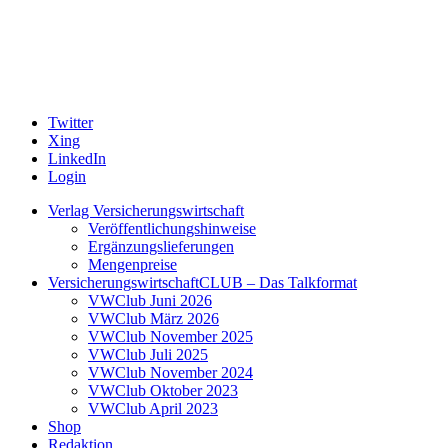
Twitter
Xing
LinkedIn
Login
Verlag Versicherungswirtschaft
Veröffentlichungshinweise
Ergänzungslieferungen
Mengenpreise
VersicherungswirtschaftCLUB – Das Talkformat
VWClub Juni 2026
VWClub März 2026
VWClub November 2025
VWClub Juli 2025
VWClub November 2024
VWClub Oktober 2023
VWClub April 2023
Shop
Redaktion