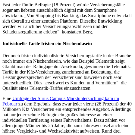
Fast jeder fünfte Befragte (18 Prozent) würde Versicherungsfälle
sogar am liebsten ausschließlich digital mit dem Smartphone
abwickeln. „Von Shopping bis Banking, das Smartphone entwickelt
sich überall zu einer zentralen Plattform. Dieselbe Entwicklung
werden wir auch bei Versicherungsabschlüssen und der
Schadensregulierung erleben“, konstatiert Berg.
Individuelle Tarife fristen ein Nischendasein
Dennoch fristen individualisierte Versicherungstarife in der Branche
noch immer ein Nischendasein, wie das Beispiel Telematik zeigt.
Glaubt man der Ratingagentur Assekurata, gewinnen die Telematik-
Tarife in der Kfz-Versicherung zunehmend an Bedeutung, die
Leistungsversprechen der Versicherer sind bisweilen noch sehr
unterschiedlich. Dies „erschwert es Kunden und Vermittlern“, die
Qualität eines Telematik-Tarifes einzuschätzen.
Eine
Umfrage der Sirius Campus Marktuntersuchung kam im
Februar
zu dem Ergebnis, dass zwar jeder vierte (26 Prozent) der 40
Millionen Kfz-Versicherten ein entsprechendes Angebot. Allerdings
hat nur jeder zehnte Befragte ein großes Interesse an einer
individuellen Tarifierung seines Fahrverhaltens. Dazu zählen vor
allem junge Männer bis 25 Jahre, die zum Jahreswechsel auch eine
höhere Vergleichs- und Wechselaktivität aufweisen. Rund drei