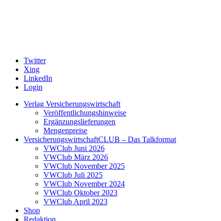
Twitter
Xing
LinkedIn
Login
Verlag Versicherungswirtschaft
Veröffentlichungshinweise
Ergänzungslieferungen
Mengenpreise
VersicherungswirtschaftCLUB – Das Talkformat
VWClub Juni 2026
VWClub März 2026
VWClub November 2025
VWClub Juli 2025
VWClub November 2024
VWClub Oktober 2023
VWClub April 2023
Shop
Redaktion