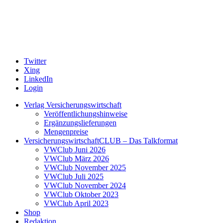
Twitter
Xing
LinkedIn
Login
Verlag Versicherungswirtschaft
Veröffentlichungshinweise
Ergänzungslieferungen
Mengenpreise
VersicherungswirtschaftCLUB – Das Talkformat
VWClub Juni 2026
VWClub März 2026
VWClub November 2025
VWClub Juli 2025
VWClub November 2024
VWClub Oktober 2023
VWClub April 2023
Shop
Redaktion