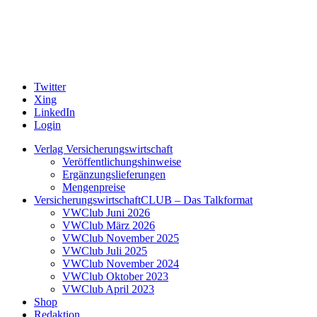
Twitter
Xing
LinkedIn
Login
Verlag Versicherungswirtschaft
Veröffentlichungshinweise
Ergänzungslieferungen
Mengenpreise
VersicherungswirtschaftCLUB – Das Talkformat
VWClub Juni 2026
VWClub März 2026
VWClub November 2025
VWClub Juli 2025
VWClub November 2024
VWClub Oktober 2023
VWClub April 2023
Shop
Redaktion