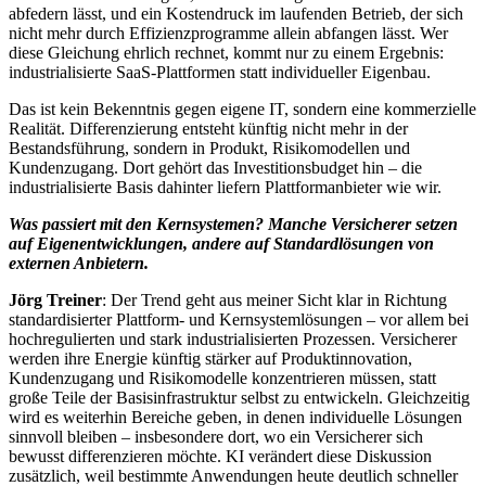
abfedern lässt, und ein Kostendruck im laufenden Betrieb, der sich
nicht mehr durch Effizienzprogramme allein abfangen lässt. Wer
diese Gleichung ehrlich rechnet, kommt nur zu einem Ergebnis:
industrialisierte SaaS-Plattformen statt individueller Eigenbau.
Das ist kein Bekenntnis gegen eigene IT, sondern eine kommerzielle
Realität. Differenzierung entsteht künftig nicht mehr in der
Bestandsführung, sondern in Produkt, Risikomodellen und
Kundenzugang. Dort gehört das Investitionsbudget hin – die
industrialisierte Basis dahinter liefern Plattformanbieter wie wir.
Was passiert mit den Kernsystemen? Manche Versicherer setzen
auf Eigenentwicklungen, andere auf Standardlösungen von
externen Anbietern.
Jörg Treiner
: Der Trend geht aus meiner Sicht klar in Richtung
standardisierter Plattform- und Kernsystemlösungen – vor allem bei
hochregulierten und stark industrialisierten Prozessen. Versicherer
werden ihre Energie künftig stärker auf Produktinnovation,
Kundenzugang und Risikomodelle konzentrieren müssen, statt
große Teile der Basisinfrastruktur selbst zu entwickeln. Gleichzeitig
wird es weiterhin Bereiche geben, in denen individuelle Lösungen
sinnvoll bleiben – insbesondere dort, wo ein Versicherer sich
bewusst differenzieren möchte. KI verändert diese Diskussion
zusätzlich, weil bestimmte Anwendungen heute deutlich schneller