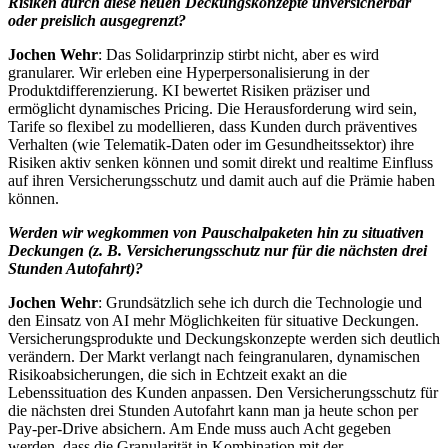
Risiken durch diese neuen Deckungskonzepte unversicherbar
oder preislich ausgegrenzt?
Jochen Wehr
: Das Solidarprinzip stirbt nicht, aber es wird
granularer. Wir erleben eine Hyperpersonalisierung in der
Produktdifferenzierung. KI bewertet Risiken präziser und
ermöglicht dynamisches Pricing. Die Herausforderung wird sein,
Tarife so flexibel zu modellieren, dass Kunden durch präventives
Verhalten (wie Telematik-Daten oder im Gesundheitssektor) ihre
Risiken aktiv senken können und somit direkt und realtime Einfluss
auf ihren Versicherungsschutz und damit auch auf die Prämie haben
können.
Werden wir wegkommen von Pauschalpaketen hin zu situativen
Deckungen (z. B. Versicherungsschutz nur für die nächsten drei
Stunden Autofahrt)?
Jochen Wehr
: Grundsätzlich sehe ich durch die Technologie und
den Einsatz von AI mehr Möglichkeiten für situative Deckungen.
Versicherungsprodukte und Deckungskonzepte werden sich deutlich
verändern. Der Markt verlangt nach feingranularen, dynamischen
Risikoabsicherungen, die sich in Echtzeit exakt an die
Lebenssituation des Kunden anpassen. Den Versicherungsschutz für
die nächsten drei Stunden Autofahrt kann man ja heute schon per
Pay-per-Drive absichern. Am Ende muss auch Acht gegeben
werden, dass die Granularität in Kombination mit der