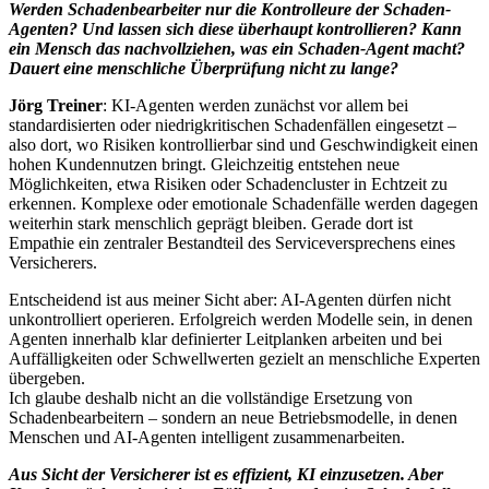
Werden Schadenbearbeiter nur die Kontrolleure der Schaden-
Agenten? Und lassen sich diese überhaupt kontrollieren? Kann
ein Mensch das nachvollziehen, was ein Schaden-Agent macht?
Dauert eine menschliche Überprüfung nicht zu lange?
Jörg Treiner
: KI-Agenten werden zunächst vor allem bei
standardisierten oder niedrigkritischen Schadenfällen eingesetzt –
also dort, wo Risiken kontrollierbar sind und Geschwindigkeit einen
hohen Kundennutzen bringt. Gleichzeitig entstehen neue
Möglichkeiten, etwa Risiken oder Schadencluster in Echtzeit zu
erkennen. Komplexe oder emotionale Schadenfälle werden dagegen
weiterhin stark menschlich geprägt bleiben. Gerade dort ist
Empathie ein zentraler Bestandteil des Serviceversprechens eines
Versicherers.
Entscheidend ist aus meiner Sicht aber: AI-Agenten dürfen nicht
unkontrolliert operieren. Erfolgreich werden Modelle sein, in denen
Agenten innerhalb klar definierter Leitplanken arbeiten und bei
Auffälligkeiten oder Schwellwerten gezielt an menschliche Experten
übergeben.
Ich glaube deshalb nicht an die vollständige Ersetzung von
Schadenbearbeitern – sondern an neue Betriebsmodelle, in denen
Menschen und AI-Agenten intelligent zusammenarbeiten.
Aus Sicht der Versicherer ist es effizient, KI einzusetzen. Aber