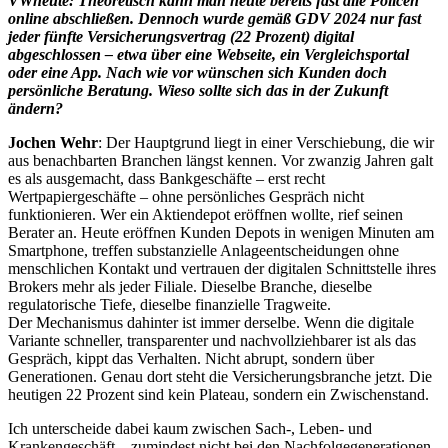
VWheute: Theoretisch kann man heute bereits fast alle Policen
online abschließen. Dennoch wurde gemäß GDV 2024 nur fast
jeder fünfte Versicherungsvertrag (22 Prozent) digital
abgeschlossen – etwa über eine Webseite, ein Vergleichsportal
oder eine App. Nach wie vor wünschen sich Kunden doch
persönliche Beratung. Wieso sollte sich das in der Zukunft
ändern?
Jochen Wehr
: Der Hauptgrund liegt in einer Verschiebung, die wir
aus benachbarten Branchen längst kennen. Vor zwanzig Jahren galt
es als ausgemacht, dass Bankgeschäfte – erst recht
Wertpapiergeschäfte – ohne persönliches Gespräch nicht
funktionieren. Wer ein Aktiendepot eröffnen wollte, rief seinen
Berater an. Heute eröffnen Kunden Depots in wenigen Minuten am
Smartphone, treffen substanzielle Anlageentscheidungen ohne
menschlichen Kontakt und vertrauen der digitalen Schnittstelle ihres
Brokers mehr als jeder Filiale. Dieselbe Branche, dieselbe
regulatorische Tiefe, dieselbe finanzielle Tragweite.
Der Mechanismus dahinter ist immer derselbe. Wenn die digitale
Variante schneller, transparenter und nachvollziehbarer ist als das
Gespräch, kippt das Verhalten. Nicht abrupt, sondern über
Generationen. Genau dort steht die Versicherungsbranche jetzt. Die
heutigen 22 Prozent sind kein Plateau, sondern ein Zwischenstand.
Ich unterscheide dabei kaum zwischen Sach-, Leben- und
Krankengeschäft – zumindest nicht bei den Nachfolgegenerationen.