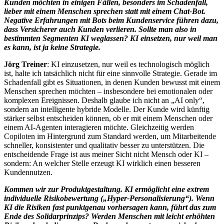
Kunden möchten in einigen Fällen, besonders im Schadenfall,
lieber mit einem Menschen sprechen statt mit einem Chat-Bot.
Negative Erfahrungen mit Bots beim Kundenservice führen dazu,
dass Versicherer auch Kunden verlieren. Sollte man also in
bestimmten Segmenten KI weglassen? KI einsetzen, nur weil man
es kann, ist ja keine Strategie.
Jörg Treiner
: KI einzusetzen, nur weil es technologisch möglich
ist, halte ich tatsächlich nicht für eine sinnvolle Strategie. Gerade im
Schadenfall gibt es Situationen, in denen Kunden bewusst mit einem
Menschen sprechen möchten – insbesondere bei emotionalen oder
komplexen Ereignissen. Deshalb glaube ich nicht an „AI only“,
sondern an intelligente hybride Modelle. Der Kunde wird künftig
stärker selbst entscheiden können, ob er mit einem Menschen oder
einem AI-Agenten interagieren möchte. Gleichzeitig werden
Copiloten im Hintergrund zum Standard werden, um Mitarbeitende
schneller, konsistenter und qualitativ besser zu unterstützen. Die
entscheidende Frage ist aus meiner Sicht nicht Mensch oder KI –
sondern: An welcher Stelle erzeugt KI wirklich einen besseren
Kundennutzen.
Kommen wir zur Produktgestaltung. KI ermöglicht eine extrem
individuelle Risikobewertung („Hyper-Personalisierung“). Wenn
KI die Risiken fast punktgenau vorhersagen kann, führt das zum
Ende des Solidarprinzips? Werden Menschen mit leicht erhöhten