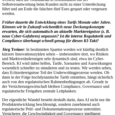
Selbstverantwortung beim Kunden nicht zu einer Unterdeckung
führt und am Ende die falschen fünf Euro gespart oder vergessen
werden.
Früher dauerte die Entwicklung eines Tarifs Monate oder Jahre.
Können wir in Zukunft wöchentlich neue Deckungskonzepte
erwarten, die sich automatisch an aktuelle Marktereignisse (z. B.
neue Cyber-Gefahren) anpassen? Ist die interne Regulatorik und
Compliance überhaupt schnell genug für diesen KI-Takt?
Jörg Treiner
: In bestimmten Sparten werden wir künftig deutlich
kürzere Innovationszyklen sehen – insbesondere dort, wo Risiken
und Marktveränderungen sehr dynamisch sind, etwa im Cyber-
Bereich. KI wird dabei helfen, Tarife, Szenarien und Auswirkungen
wesentlich schneller zu simulieren und zu testen. Wir werden sehen,
dass Echtzeitereignisse Teil der Underwritingprozesse werden. Ob
dann in der Folge hochdynamische Tarife entstehen, hängt sicherlich
auch von den regulatorischen Rahmenbedingungen ab. Gerade in
der Versicherungswirtschaft bleiben Compliance, Governance und
regulatorische Freigaben zentrale Leitplanken.
Der eigentliche Wandel besteht deshalb darin, dass AI nicht nur die
Produktentwicklung beschleunigt, sondern zunehmend auch
regulatorische Prüf- und Dokumentationsprozesse unterstützt.
Versicherer, die Geschwindigkeit und Governance intelligent