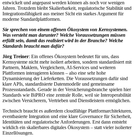
entwickelt und angepasst werden können als noch vor wenigen
Jahren. Trotzdem bleibt Skalierbarkeit, regulatorische Stabilität und
Integrationsfähigkeit aus meiner Sicht ein starkes Argument für
moderne Standardplattformen.
Sie sprechen von einem offenen Ökosystem von Kernsystemen.
Was versteht man darunter? Welche Voraussetzungen müssen
erfüllt sein, damit das realisiert wird in der Branche? Welche
Standards braucht man dafür?
Jörg Treiner
: Ein offenes Ökosystem bedeutet für uns, dass
Kernsysteme nicht mehr isoliert arbeiten, sondern standardisiert mit
Partnern, Maklern, Vergleichern, AI-Services und weiteren
Plattformen interagieren können – also eine sehr hohe
Dynamisierung der Lieferketten. Die Voraussetzungen dafür sind
klare APIs, standardisierte Datenmodelle und gemeinsame
Prozessstandards. Gerade in der Versicherungsbranche spielen hier
Standards wie BiPRO eine zentrale Rolle, weil sie Interoperabilität
zwischen Versicherern, Vertrieben und Dienstleistern ermöglichen.
Technisch braucht es außerdem cloudfähige Plattformarchitekturen,
eventbasierte Integration und eine klare Governance für Sicherheit,
Identitäten und regulatorische Anforderungen. Erst dann entsteht
wirklich ein skalierbares digitales Ökosystem – statt vieler isolierter
Einzellösungen.