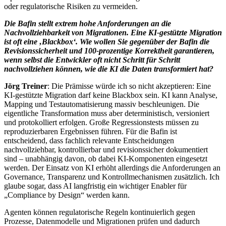
oder regulatorische Risiken zu vermeiden.
Die Bafin stellt extrem hohe Anforderungen an die
Nachvollziehbarkeit von Migrationen. Eine KI-gestützte Migration
ist oft eine ‚Blackbox‘. Wie wollen Sie gegenüber der Bafin die
Revisionssicherheit und 100-prozentige Korrektheit garantieren,
wenn selbst die Entwickler oft nicht Schritt für Schritt
nachvollziehen können, wie die KI die Daten transformiert hat?
Jörg Treiner
: Die Prämisse würde ich so nicht akzeptieren: Eine
KI-gestützte Migration darf keine Blackbox sein. KI kann Analyse,
Mapping und Testautomatisierung massiv beschleunigen. Die
eigentliche Transformation muss aber deterministisch, versioniert
und protokolliert erfolgen. Große Regressionstests müssen zu
reproduzierbaren Ergebnissen führen. Für die Bafin ist
entscheidend, dass fachlich relevante Entscheidungen
nachvollziehbar, kontrollierbar und revisionssicher dokumentiert
sind – unabhängig davon, ob dabei KI-Komponenten eingesetzt
werden. Der Einsatz von KI erhöht allerdings die Anforderungen an
Governance, Transparenz und Kontrollmechanismen zusätzlich. Ich
glaube sogar, dass AI langfristig ein wichtiger Enabler für
„Compliance by Design“ werden kann.
Agenten können regulatorische Regeln kontinuierlich gegen
Prozesse, Datenmodelle und Migrationen prüfen und dadurch