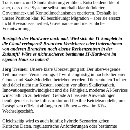
Transparenz und Standardisierung erhöhen. Entscheidend bleibt
aber, dass diese Systeme selbst innerhalb klar definierter
Governance- und Kontrollmechanismen operieren. Deshalb ist
unsere Position klar: KI beschleunigt Migration – aber sie ersetzt
nicht Revisionssicherheit, Governance und menschliche
Verantwortung.
Bezüglich der Hardware noch mal. Wird sich die IT komplett in
die Cloud verlagern? Brauchen Versicherer oder Unternehmen
von anderen Branchen noch eigene Rechenzentren in der
Zukunft? Wäre es nicht sicherer, bestimmte IT-Hardware im
eigenen Haus zu haben?
Jörg Treiner
: Unsere klare Überzeugung ist: Der überwiegende
Teil moderner Versicherungs-IT wird langfristig in hochskalierbaren
Cloud- und SaaS-Modellen betrieben werden. Die zentralen Treiber
sind dabei nicht nur Kosten, sondern vor allem Skalierbarkeit,
Innovationsgeschwindigkeit und die Fähigkeit, moderne AI-Services
wirtschaftlich zu betreiben. Gerade AI-basierte Anwendungen
benötigen elastische Infrastruktur und flexible Betriebsmodelle, um
Lastspitzen effizient abfangen zu können – etwa im Kfz-
Wechselgeschäft.
Gleichzeitig wird es auch künftig hybride Szenarien geben.
Kritische Daten, regulatorische Anforderungen oder bestimmte