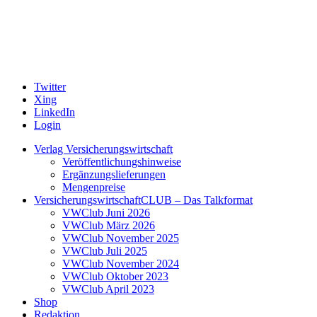
Twitter
Xing
LinkedIn
Login
Verlag Versicherungswirtschaft
Veröffentlichungshinweise
Ergänzungslieferungen
Mengenpreise
VersicherungswirtschaftCLUB – Das Talkformat
VWClub Juni 2026
VWClub März 2026
VWClub November 2025
VWClub Juli 2025
VWClub November 2024
VWClub Oktober 2023
VWClub April 2023
Shop
Redaktion