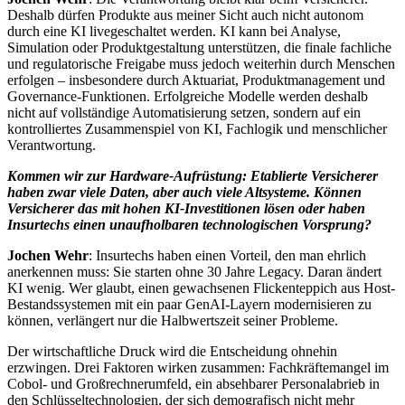
Deshalb dürfen Produkte aus meiner Sicht auch nicht autonom
durch eine KI livegeschaltet werden. KI kann bei Analyse,
Simulation oder Produktgestaltung unterstützen, die finale fachliche
und regulatorische Freigabe muss jedoch weiterhin durch Menschen
erfolgen – insbesondere durch Aktuariat, Produktmanagement und
Governance-Funktionen. Erfolgreiche Modelle werden deshalb
nicht auf vollständige Automatisierung setzen, sondern auf ein
kontrolliertes Zusammenspiel von KI, Fachlogik und menschlicher
Verantwortung.
Kommen wir zur Hardware-Aufrüstung: Etablierte Versicherer
haben zwar viele Daten, aber auch viele Altsysteme. Können
Versicherer das mit hohen KI-Investitionen lösen oder haben
Insurtechs einen unaufholbaren technologischen Vorsprung?
Jochen Wehr
: Insurtechs haben einen Vorteil, den man ehrlich
anerkennen muss: Sie starten ohne 30 Jahre Legacy. Daran ändert
KI wenig. Wer glaubt, einen gewachsenen Flickenteppich aus Host-
Bestandssystemen mit ein paar GenAI-Layern modernisieren zu
können, verlängert nur die Halbwertszeit seiner Probleme.
Der wirtschaftliche Druck wird die Entscheidung ohnehin
erzwingen. Drei Faktoren wirken zusammen: Fachkräftemangel im
Cobol- und Großrechnerumfeld, ein absehbarer Personalabrieb in
den Schlüsseltechnologien, der sich demografisch nicht mehr