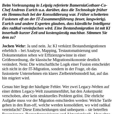
Beim Vorlesungstag in Leipzig referierte BamerniaGothaer-Co-
Chef Andreas Eurich u.a. darüber, dass die Technologie früher
ein Hemmschuh bei der Konsolidierung war. Früher scheiterten
Fusionen oft an der IT-Zusammenführung (teuer, langwierig).
Eurich und andere Experten glauben, dass künstliche Intelligenz
dies radikal vereinfachen wird. Eine Bestandsmigration ist mit KI
innerhalb kurzer Zeit und kostengünstig machbar. Stimmen Sie
dem zu?
Jochen Wehr
: Ja und nein. Ja: KI verkürzt Bestandsmigrationen
erheblich – bei Analyse, Mapping, Testautomatisierung und
Dokumentation sehen wir Effizienzgewinne in einer
Größenordnung, die klassische Migrationsökonomie deutlich
verändert. Nein: Die wirtschaftliche Logik einer Fusion entscheidet
sich nicht in der IT-Migration, sondern in der Frage, ob das
fusionierte Unternehmen ein klares Zielbetriebsmodell hat, auf das
hin migriert wird.
Genau hier liegt der häufigste Fehler. Wer zwei Legacy-Welten auf
einer dritten Legacy-Welt zusammenführt, hat den Ankerpunkt
verschoben, aber kein strukturelles Problem gelöst. Die ehrliche
Aufgabe muss vor der Migration entschieden werden: Welche Tarife
gehen in den Run-off, welche werden konsolidiert, wo wird radikal
vereinfacht? Diese Entscheidungen sind unbequem – sie betreffen