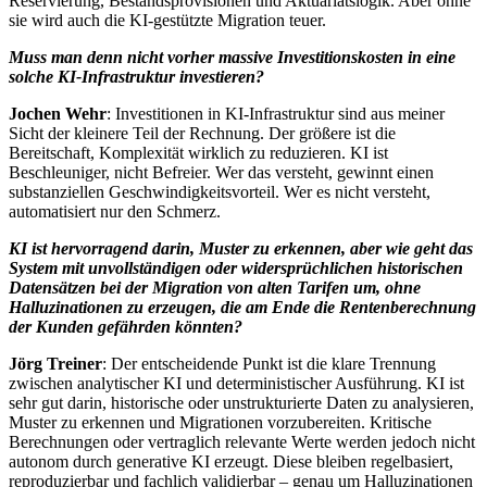
Reservierung, Bestandsprovisionen und Aktuariatslogik. Aber ohne
sie wird auch die KI-gestützte Migration teuer.
Muss man denn nicht vorher massive Investitionskosten in eine
solche KI-Infrastruktur investieren?
Jochen Wehr
: Investitionen in KI-Infrastruktur sind aus meiner
Sicht der kleinere Teil der Rechnung. Der größere ist die
Bereitschaft, Komplexität wirklich zu reduzieren. KI ist
Beschleuniger, nicht Befreier. Wer das versteht, gewinnt einen
substanziellen Geschwindigkeitsvorteil. Wer es nicht versteht,
automatisiert nur den Schmerz.
KI ist hervorragend darin, Muster zu erkennen, aber wie geht das
System mit unvollständigen oder widersprüchlichen historischen
Datensätzen bei der Migration von alten Tarifen um, ohne
Halluzinationen zu erzeugen, die am Ende die Rentenberechnung
der Kunden gefährden könnten?
Jörg Treiner
: Der entscheidende Punkt ist die klare Trennung
zwischen analytischer KI und deterministischer Ausführung. KI ist
sehr gut darin, historische oder unstrukturierte Daten zu analysieren,
Muster zu erkennen und Migrationen vorzubereiten. Kritische
Berechnungen oder vertraglich relevante Werte werden jedoch nicht
autonom durch generative KI erzeugt. Diese bleiben regelbasiert,
reproduzierbar und fachlich validierbar – genau um Halluzinationen