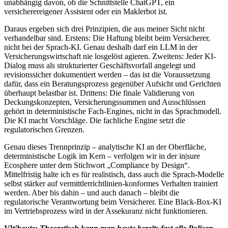
unabhängig davon, ob die Schnittstelle ChatGPT, ein
versicherereigener Assistent oder ein Maklerbot ist.
Daraus ergeben sich drei Prinzipien, die aus meiner Sicht nicht
verhandelbar sind. Erstens: Die Haftung bleibt beim Versicherer,
nicht bei der Sprach-KI. Genau deshalb darf ein LLM in der
Versicherungswirtschaft nie losgelöst agieren. Zweitens: Jeder KI-
Dialog muss als strukturierter Geschäftsvorfall angelegt und
revisionssicher dokumentiert werden – das ist die Voraussetzung
dafür, dass ein Beratungsprozess gegenüber Aufsicht und Gerichten
überhaupt belastbar ist. Drittens: Die finale Validierung von
Deckungskonzepten, Versicherungssummen und Ausschlüssen
gehört in deterministische Fach-Engines, nicht in das Sprachmodell.
Die KI macht Vorschläge. Die fachliche Engine setzt die
regulatorischen Grenzen.
Genau dieses Trennprinzip – analytische KI an der Oberfläche,
deterministische Logik im Kern – verfolgen wir in der in|sure
Ecosphere unter dem Stichwort „Compliance by Design“.
Mittelfristig halte ich es für realistisch, dass auch die Sprach-Modelle
selbst stärker auf vermittlerrichtlinien-konformes Verhalten trainiert
werden. Aber bis dahin – und auch danach – bleibt die
regulatorische Verantwortung beim Versicherer. Eine Black-Box-KI
im Vertriebsprozess wird in der Assekuranz nicht funktionieren.