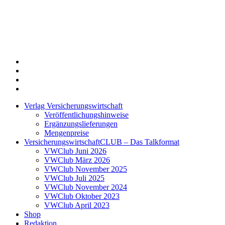
Twitter
Xing
LinkedIn
Login
Verlag Versicherungswirtschaft
Veröffentlichungshinweise
Ergänzungslieferungen
Mengenpreise
VersicherungswirtschaftCLUB – Das Talkformat
VWClub Juni 2026
VWClub März 2026
VWClub November 2025
VWClub Juli 2025
VWClub November 2024
VWClub Oktober 2023
VWClub April 2023
Shop
Redaktion