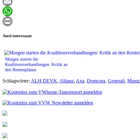
Facebook
Email
WhatsApp
Print
Auch interessant
Morgen starten die
Koalitionsverhandlungen: Kritik an
den Rentenplänen
Schlagwörter:
ALH DEVK
,
Allianz
,
Axa
,
Domcura
,
Generali
,
Munic