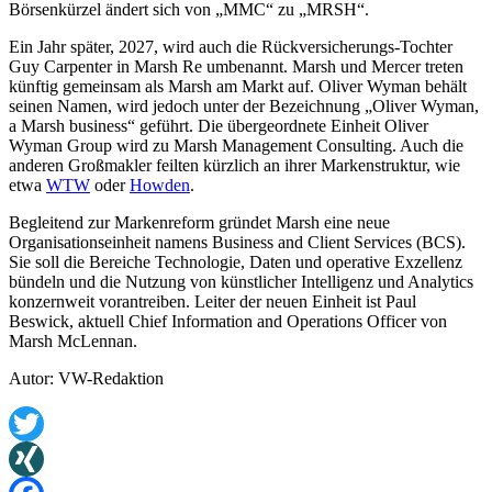
Börsenkürzel ändert sich von „MMC“ zu „MRSH“.
Ein Jahr später, 2027, wird auch die Rückversicherungs-Tochter
Guy Carpenter in Marsh Re umbenannt. Marsh und Mercer treten
künftig gemeinsam als Marsh am Markt auf. Oliver Wyman behält
seinen Namen, wird jedoch unter der Bezeichnung „Oliver Wyman,
a Marsh business“ geführt. Die übergeordnete Einheit Oliver
Wyman Group wird zu Marsh Management Consulting. Auch die
anderen Großmakler feilten kürzlich an ihrer Markenstruktur, wie
etwa
WTW
oder
Howden
.
Begleitend zur Markenreform gründet Marsh eine neue
Organisationseinheit namens Business and Client Services (BCS).
Sie soll die Bereiche Technologie, Daten und operative Exzellenz
bündeln und die Nutzung von künstlicher Intelligenz und Analytics
konzernweit vorantreiben. Leiter der neuen Einheit ist Paul
Beswick, aktuell Chief Information and Operations Officer von
Marsh McLennan.
Autor: VW-Redaktion
Twitter