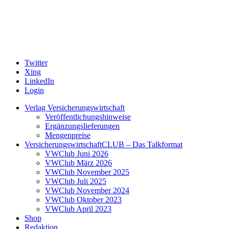
Twitter
Xing
LinkedIn
Login
Verlag Versicherungswirtschaft
Veröffentlichungshinweise
Ergänzungslieferungen
Mengenpreise
VersicherungswirtschaftCLUB – Das Talkformat
VWClub Juni 2026
VWClub März 2026
VWClub November 2025
VWClub Juli 2025
VWClub November 2024
VWClub Oktober 2023
VWClub April 2023
Shop
Redaktion