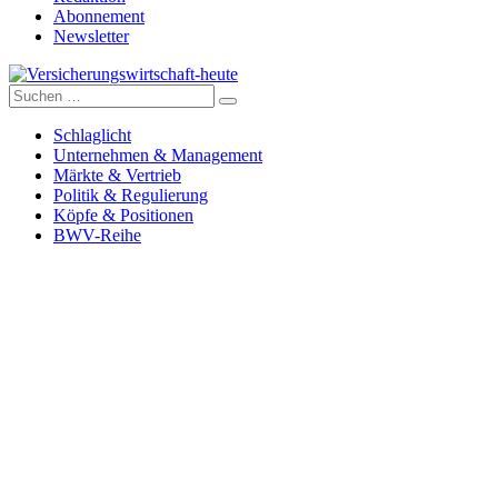
Abonnement
Newsletter
Suche
Versicherungswirtschaft-heute
nach:
Schlaglicht
Unternehmen & Management
Märkte & Vertrieb
Politik & Regulierung
Köpfe & Positionen
BWV-Reihe