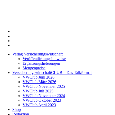
Twitter
Xing
LinkedIn
Login
Verlag Versicherungswirtschaft
Veröffentlichungshinweise
Ergänzungslieferungen
Mengenpreise
VersicherungswirtschaftCLUB – Das Talkformat
VWClub Juni 2026
VWClub März 2026
VWClub November 2025
VWClub Juli 2025
VWClub November 2024
VWClub Oktober 2023
VWClub April 2023
Shop
Redaktion