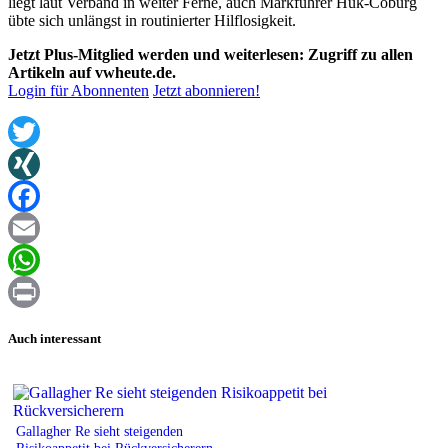
liegt laut Verband in weiter Ferne, auch Markführer Huk-Coburg
übte sich unlängst in routinierter Hilflosigkeit.
Jetzt Plus-Mitglied werden und weiterlesen: Zugriff zu allen
Artikeln auf vwheute.de.
Login für Abonnenten
Jetzt abonnieren!
Twitter
XING
Facebook
Email
WhatsApp
Print
Auch interessant
Gallagher Re sieht steigenden
Risikoappetit bei Rückversicherern