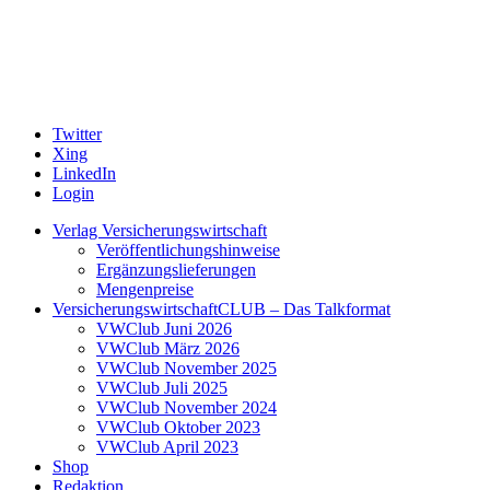
Twitter
Xing
LinkedIn
Login
Verlag Versicherungswirtschaft
Veröffentlichungshinweise
Ergänzungslieferungen
Mengenpreise
VersicherungswirtschaftCLUB – Das Talkformat
VWClub Juni 2026
VWClub März 2026
VWClub November 2025
VWClub Juli 2025
VWClub November 2024
VWClub Oktober 2023
VWClub April 2023
Shop
Redaktion