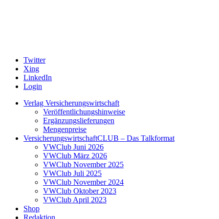
Twitter
Xing
LinkedIn
Login
Verlag Versicherungswirtschaft
Veröffentlichungshinweise
Ergänzungslieferungen
Mengenpreise
VersicherungswirtschaftCLUB – Das Talkformat
VWClub Juni 2026
VWClub März 2026
VWClub November 2025
VWClub Juli 2025
VWClub November 2024
VWClub Oktober 2023
VWClub April 2023
Shop
Redaktion