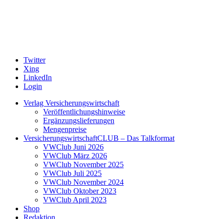
Twitter
Xing
LinkedIn
Login
Verlag Versicherungswirtschaft
Veröffentlichungshinweise
Ergänzungslieferungen
Mengenpreise
VersicherungswirtschaftCLUB – Das Talkformat
VWClub Juni 2026
VWClub März 2026
VWClub November 2025
VWClub Juli 2025
VWClub November 2024
VWClub Oktober 2023
VWClub April 2023
Shop
Redaktion