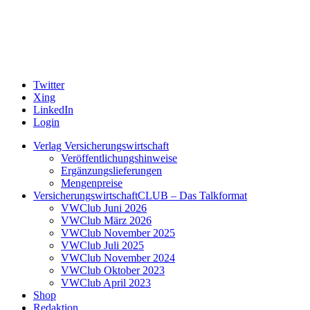
Twitter
Xing
LinkedIn
Login
Verlag Versicherungswirtschaft
Veröffentlichungshinweise
Ergänzungslieferungen
Mengenpreise
VersicherungswirtschaftCLUB – Das Talkformat
VWClub Juni 2026
VWClub März 2026
VWClub November 2025
VWClub Juli 2025
VWClub November 2024
VWClub Oktober 2023
VWClub April 2023
Shop
Redaktion