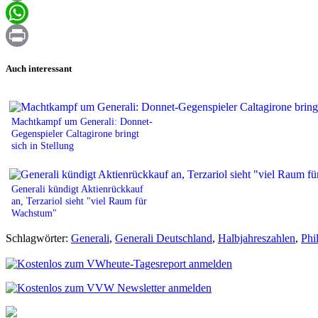
Email
WhatsApp
Print
Auch interessant
Machtkampf um Generali: Donnet-
Gegenspieler Caltagirone bringt
sich in Stellung
Generali kündigt Aktienrückkauf
an, Terzariol sieht "viel Raum für
Wachstum"
Schlagwörter:
Generali
,
Generali Deutschland
,
Halbjahreszahlen
,
Phi