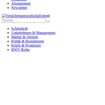
Abonnement
Newsletter
Suche
Versicherungswirtschaft-heute
nach:
Schlaglicht
Unternehmen & Management
Märkte & Vertrieb
Politik & Regulierung
Köpfe & Positionen
BWV-Reihe