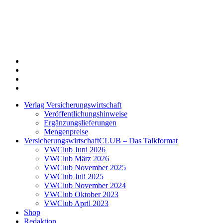
Twitter
Xing
LinkedIn
Login
Verlag Versicherungswirtschaft
Veröffentlichungshinweise
Ergänzungslieferungen
Mengenpreise
VersicherungswirtschaftCLUB – Das Talkformat
VWClub Juni 2026
VWClub März 2026
VWClub November 2025
VWClub Juli 2025
VWClub November 2024
VWClub Oktober 2023
VWClub April 2023
Shop
Redaktion