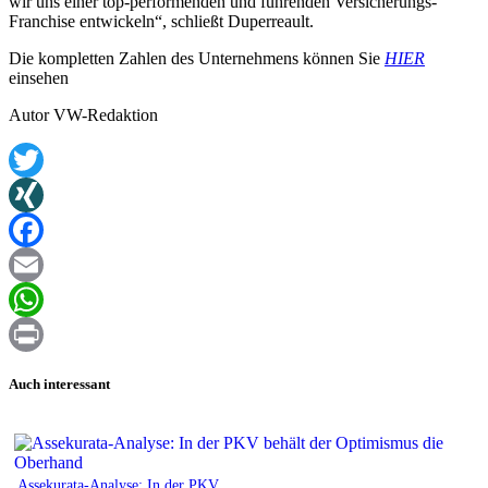
wir uns einer top-performenden und führenden Versicherungs-
Franchise entwickeln“, schließt Duperreault.
Die kompletten Zahlen des Unternehmens können Sie
HIER
einsehen
Autor VW-Redaktion
Twitter
XING
Facebook
Email
WhatsApp
Print
Auch interessant
Assekurata-Analyse: In der PKV