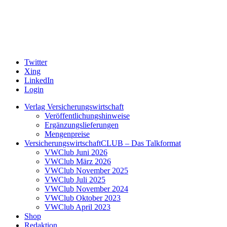
Twitter
Xing
LinkedIn
Login
Verlag Versicherungswirtschaft
Veröffentlichungshinweise
Ergänzungslieferungen
Mengenpreise
VersicherungswirtschaftCLUB – Das Talkformat
VWClub Juni 2026
VWClub März 2026
VWClub November 2025
VWClub Juli 2025
VWClub November 2024
VWClub Oktober 2023
VWClub April 2023
Shop
Redaktion