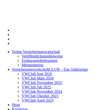
Twitter
Xing
LinkedIn
Login
Verlag Versicherungswirtschaft
Veröffentlichungshinweise
Ergänzungslieferungen
Mengenpreise
VersicherungswirtschaftCLUB – Das Talkformat
VWClub Juni 2026
VWClub März 2026
VWClub November 2025
VWClub Juli 2025
VWClub November 2024
VWClub Oktober 2023
VWClub April 2023
Shop
Redaktion