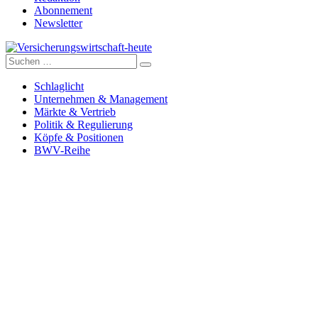
Abonnement
Newsletter
Suche
Versicherungswirtschaft-heute
nach:
Schlaglicht
Unternehmen & Management
Märkte & Vertrieb
Politik & Regulierung
Köpfe & Positionen
BWV-Reihe