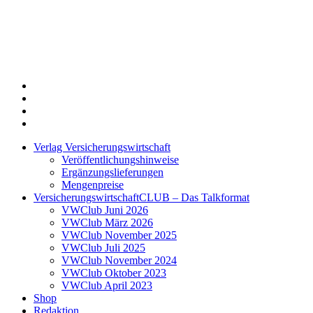
Twitter
Xing
LinkedIn
Login
Verlag Versicherungswirtschaft
Veröffentlichungshinweise
Ergänzungslieferungen
Mengenpreise
VersicherungswirtschaftCLUB – Das Talkformat
VWClub Juni 2026
VWClub März 2026
VWClub November 2025
VWClub Juli 2025
VWClub November 2024
VWClub Oktober 2023
VWClub April 2023
Shop
Redaktion