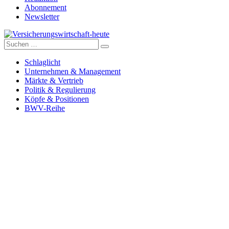
Abonnement
Newsletter
Suche
Versicherungswirtschaft-heute
nach:
Schlaglicht
Unternehmen & Management
Märkte & Vertrieb
Politik & Regulierung
Köpfe & Positionen
BWV-Reihe