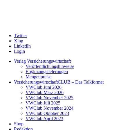
Twitter
Xing
LinkedIn
Login
Verlag Versicherungswirtschaft
Veröffentlichungshinweise
Ergänzungslieferungen
Mengenpreise
VersicherungswirtschaftCLUB – Das Talkformat
VWClub Juni 2026
VWClub März 2026
VWClub November 2025
VWClub Juli 2025
VWClub November 2024
VWClub Oktober 2023
VWClub April 2023
Shop
Redaktion