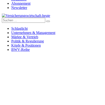
Abonnement
Newsletter
Suche
Versicherungswirtschaft-heute
nach:
Schlaglicht
Unternehmen & Management
Märkte & Vertrieb
Politik & Regulierung
Köpfe & Positionen
BWV-Reihe