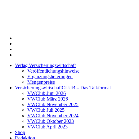
Twitter
Xing
LinkedIn
Login
Verlag Versicherungswirtschaft
Veröffentlichungshinweise
Ergänzungslieferungen
Mengenpreise
VersicherungswirtschaftCLUB – Das Talkformat
VWClub Juni 2026
VWClub März 2026
VWClub November 2025
VWClub Juli 2025
VWClub November 2024
VWClub Oktober 2023
VWClub April 2023
Shop
Redaktion