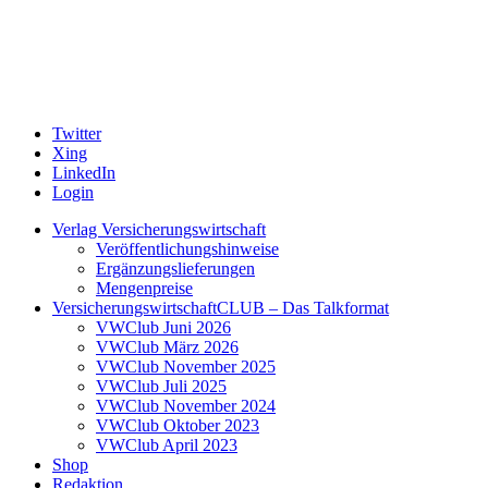
Twitter
Xing
LinkedIn
Login
Verlag Versicherungswirtschaft
Veröffentlichungshinweise
Ergänzungslieferungen
Mengenpreise
VersicherungswirtschaftCLUB – Das Talkformat
VWClub Juni 2026
VWClub März 2026
VWClub November 2025
VWClub Juli 2025
VWClub November 2024
VWClub Oktober 2023
VWClub April 2023
Shop
Redaktion