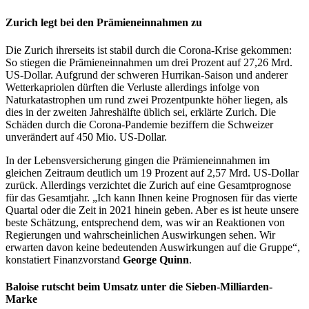
Zurich legt bei den Prämieneinnahmen zu
Die Zurich ihrerseits ist stabil durch die Corona-Krise gekommen:
So stiegen die Prämieneinnahmen um drei Prozent auf 27,26 Mrd.
US-Dollar. Aufgrund der schweren Hurrikan-Saison und anderer
Wetterkapriolen dürften die Verluste allerdings infolge von
Naturkatastrophen um rund zwei Prozentpunkte höher liegen, als
dies in der zweiten Jahreshälfte üblich sei, erklärte Zurich. Die
Schäden durch die Corona-Pandemie beziffern die Schweizer
unverändert auf 450 Mio. US-Dollar.
In der Lebensversicherung gingen die Prämieneinnahmen im
gleichen Zeitraum deutlich um 19 Prozent auf 2,57 Mrd. US-Dollar
zurück. Allerdings verzichtet die Zurich auf eine Gesamtprognose
für das Gesamtjahr. „Ich kann Ihnen keine Prognosen für das vierte
Quartal oder die Zeit in 2021 hinein geben. Aber es ist heute unsere
beste Schätzung, entsprechend dem, was wir an Reaktionen von
Regierungen und wahrscheinlichen Auswirkungen sehen. Wir
erwarten davon keine bedeutenden Auswirkungen auf die Gruppe“,
konstatiert Finanzvorstand
George Quinn
.
Baloise rutscht beim Umsatz unter die Sieben-Milliarden-
Marke