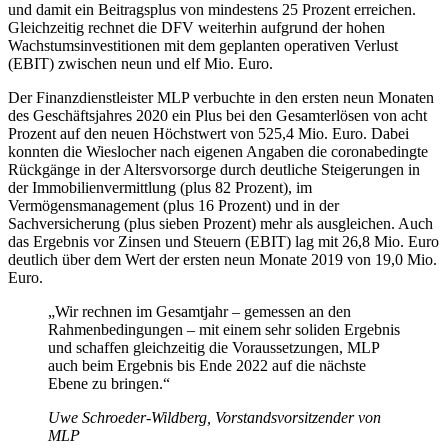
und damit ein Beitragsplus von mindestens 25 Prozent erreichen.
Gleichzeitig rechnet die DFV weiterhin aufgrund der hohen
Wachstumsinvestitionen mit dem geplanten operativen Verlust
(EBIT) zwischen neun und elf Mio. Euro.
Der Finanzdienstleister MLP verbuchte in den ersten neun Monaten
des Geschäftsjahres 2020 ein Plus bei den Gesamterlösen von acht
Prozent auf den neuen Höchstwert von 525,4 Mio. Euro. Dabei
konnten die Wieslocher nach eigenen Angaben die coronabedingte
Rückgänge in der Altersvorsorge durch deutliche Steigerungen in
der Immobilienvermittlung (plus 82 Prozent), im
Vermögensmanagement (plus 16 Prozent) und in der
Sachversicherung (plus sieben Prozent) mehr als ausgleichen. Auch
das Ergebnis vor Zinsen und Steuern (EBIT) lag mit 26,8 Mio. Euro
deutlich über dem Wert der ersten neun Monate 2019 von 19,0 Mio.
Euro.
„Wir rechnen im Gesamtjahr – gemessen an den
Rahmenbedingungen – mit einem sehr soliden Ergebnis
und schaffen gleichzeitig die Voraussetzungen, MLP
auch beim Ergebnis bis Ende 2022 auf die nächste
Ebene zu bringen.“
Uwe Schroeder-Wildberg, Vorstandsvorsitzender von
MLP