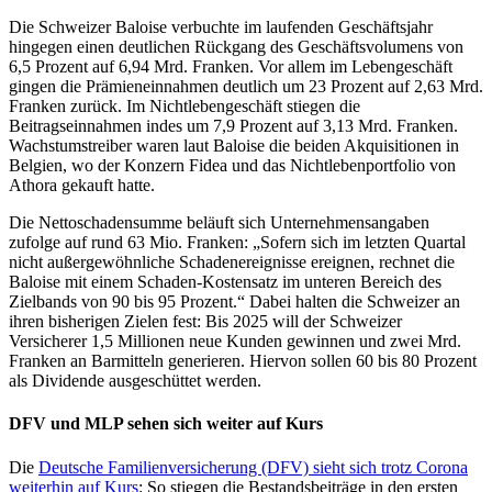
Die Schweizer Baloise verbuchte im laufenden Geschäftsjahr
hingegen einen deutlichen Rückgang des Geschäftsvolumens von
6,5 Prozent auf 6,94 Mrd. Franken. Vor allem im Lebengeschäft
gingen die Prämieneinnahmen deutlich um 23 Prozent auf 2,63 Mrd.
Franken zurück. Im Nichtlebengeschäft stiegen die
Beitragseinnahmen indes um 7,9 Prozent auf 3,13 Mrd. Franken.
Wachstumstreiber waren laut Baloise die beiden Akquisitionen in
Belgien, wo der Konzern Fidea und das Nichtlebenportfolio von
Athora gekauft hatte.
Die Nettoschadensumme beläuft sich Unternehmensangaben
zufolge auf rund 63 Mio. Franken: „Sofern sich im letzten Quartal
nicht außergewöhnliche Schadenereignisse ereignen, rechnet die
Baloise mit einem Schaden-Kostensatz im unteren Bereich des
Zielbands von 90 bis 95 Prozent.“ Dabei halten die Schweizer an
ihren bisherigen Zielen fest: Bis 2025 will der Schweizer
Versicherer 1,5 Millionen neue Kunden gewinnen und zwei Mrd.
Franken an Barmitteln generieren. Hiervon sollen 60 bis 80 Prozent
als Dividende ausgeschüttet werden.
DFV und MLP sehen sich weiter auf Kurs
Die
Deutsche Familienversicherung (DFV) sieht sich trotz Corona
weiterhin auf Kurs
: So stiegen die Bestandsbeiträge in den ersten