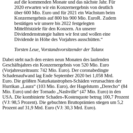
auf die kommenden Monate und das nächste Jahr. Für
2020 erwarten wir ein Konzernergebnis von deutlich
über 600 Mio. Euro und für 2021 ein Wachstum beim
Konzernergebnis auf 800 bis 900 Mio. EuroR. Zudem
bestätigen wir unsere bis 2022 festgelegten
Mittelfristziele für den Konzern. An unserer
Dividendenstrategie halten wir fest und wollen eine
Dividende in Höhe des Vorjahres ausschütten.“
Torsten Leue, Vorstandsvorsitzender der Talanx
Dabei steht nach den ersten neun Monaten des laufenden
Geschäftsjahres ein Konzernergebnis von 520 Mio. Euro
(Vorjahreszeitraum: 742 Mio. Euro). Der coronabedingte
Schadenaufwand lag Ende September 2020 bei 1,058 Mrd.
Euro. Die größten Naturkatastrophen-Schäden verursachten der
Hurrikan „Laura“ (103 Mio. Euro), der Hagelsturm „Derecho“ (84
Mio. Euro) und der Tornado „Nashville“ (47 Mio. Euro) in den
USA. Die kombinierte Schaden-/Kostenquote betrug 100,7 Prozent
(VJ: 98,5 Prozent). Die gebuchten Bruttoprämien stiegen um 5,2
Prozent auf 31,9 Mrd. Euro (VJ: 30,3 Mrd. Euro).