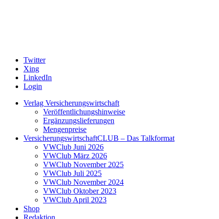
Twitter
Xing
LinkedIn
Login
Verlag Versicherungswirtschaft
Veröffentlichungshinweise
Ergänzungslieferungen
Mengenpreise
VersicherungswirtschaftCLUB – Das Talkformat
VWClub Juni 2026
VWClub März 2026
VWClub November 2025
VWClub Juli 2025
VWClub November 2024
VWClub Oktober 2023
VWClub April 2023
Shop
Redaktion