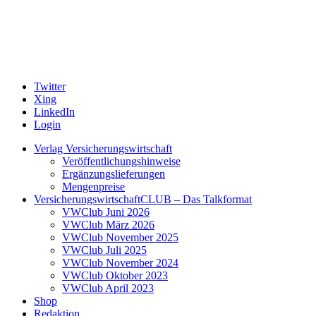
Twitter
Xing
LinkedIn
Login
Verlag Versicherungswirtschaft
Veröffentlichungshinweise
Ergänzungslieferungen
Mengenpreise
VersicherungswirtschaftCLUB – Das Talkformat
VWClub Juni 2026
VWClub März 2026
VWClub November 2025
VWClub Juli 2025
VWClub November 2024
VWClub Oktober 2023
VWClub April 2023
Shop
Redaktion