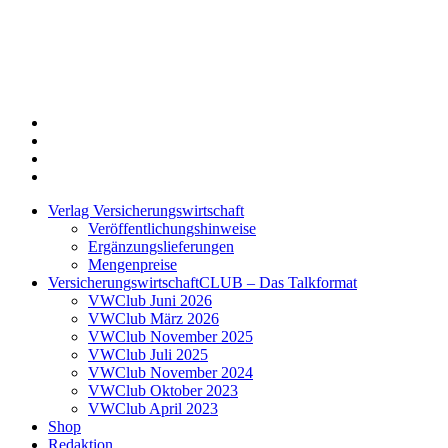
Twitter
Xing
LinkedIn
Login
Verlag Versicherungswirtschaft
Veröffentlichungshinweise
Ergänzungslieferungen
Mengenpreise
VersicherungswirtschaftCLUB – Das Talkformat
VWClub Juni 2026
VWClub März 2026
VWClub November 2025
VWClub Juli 2025
VWClub November 2024
VWClub Oktober 2023
VWClub April 2023
Shop
Redaktion