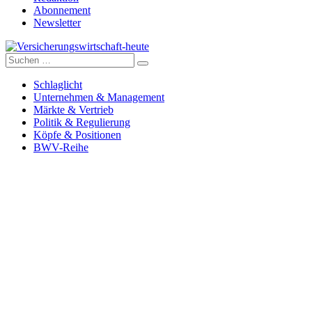
Abonnement
Newsletter
Suche
Versicherungswirtschaft-heute
nach:
Schlaglicht
Unternehmen & Management
Märkte & Vertrieb
Politik & Regulierung
Köpfe & Positionen
BWV-Reihe