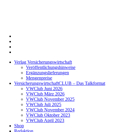
Twitter
Xing
LinkedIn
Login
Verlag Versicherungswirtschaft
Veröffentlichungshinweise
Ergänzungslieferungen
Mengenpreise
VersicherungswirtschaftCLUB – Das Talkformat
VWClub Juni 2026
VWClub März 2026
VWClub November 2025
VWClub Juli 2025
VWClub November 2024
VWClub Oktober 2023
VWClub April 2023
Shop
Redaktion