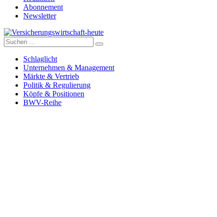
Abonnement
Newsletter
Suche
Versicherungswirtschaft-heute
nach:
Schlaglicht
Unternehmen & Management
Märkte & Vertrieb
Politik & Regulierung
Köpfe & Positionen
BWV-Reihe