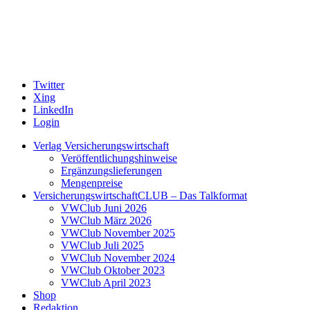
Twitter
Xing
LinkedIn
Login
Verlag Versicherungswirtschaft
Veröffentlichungshinweise
Ergänzungslieferungen
Mengenpreise
VersicherungswirtschaftCLUB – Das Talkformat
VWClub Juni 2026
VWClub März 2026
VWClub November 2025
VWClub Juli 2025
VWClub November 2024
VWClub Oktober 2023
VWClub April 2023
Shop
Redaktion