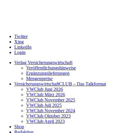
Twitter
Xing
LinkedIn
Login
Verlag Versicherungswirtschaft
Veröffentlichungshinweise
Ergänzungslieferungen
Mengenpreise
VersicherungswirtschaftCLUB – Das Talkformat
VWClub Juni 2026
VWClub März 2026
VWClub November 2025
VWClub Juli 2025
VWClub November 2024
VWClub Oktober 2023
VWClub April 2023
Shop
Redaktion