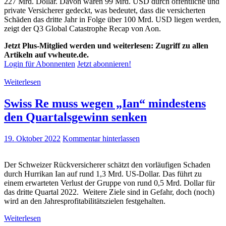
227 Mrd. Dollar. Davon waren 99 Mrd. USD durch öffentliche und
private Versicherer gedeckt, was bedeutet, dass die versicherten
Schäden das dritte Jahr in Folge über 100 Mrd. USD liegen werden,
zeigt der Q3 Global Catastrophe Recap von Aon.
Jetzt Plus-Mitglied werden und weiterlesen: Zugriff zu allen
Artikeln auf vwheute.de.
Login für Abonnenten
Jetzt abonnieren!
Weiterlesen
Swiss Re muss wegen „Ian“ mindestens
den Quartalsgewinn senken
19. Oktober 2022
Kommentar hinterlassen
Der Schweizer Rückversicherer schätzt den vorläufigen Schaden
durch Hurrikan Ian auf rund 1,3 Mrd. US-Dollar. Das führt zu
einem erwarteten Verlust der Gruppe von rund 0,5 Mrd. Dollar für
das dritte Quartal 2022. Weitere Ziele sind in Gefahr, doch (noch)
wird an den Jahresprofitabilitätszielen festgehalten.
Weiterlesen