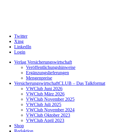
Twitter
Xing
LinkedIn
Login
Verlag Versicherungswirtschaft
Veröffentlichungshinweise
Ergänzungslieferungen
Mengenpreise
VersicherungswirtschaftCLUB – Das Talkformat
VWClub Juni 2026
VWClub März 2026
VWClub November 2025
VWClub Juli 2025
VWClub November 2024
VWClub Oktober 2023
VWClub April 2023
Shop
Redaktion