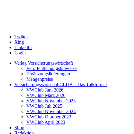
Twitter
Xing
LinkedIn
Login
Verlag Versicherungswirtschaft
Veröffentlichungshinweise
Ergänzungslieferungen
Mengenpreise
VersicherungswirtschaftCLUB – Das Talkformat
VWClub Juni 2026
VWClub März 2026
VWClub November 2025
VWClub Juli 2025
VWClub November 2024
VWClub Oktober 2023
VWClub April 2023
Shop
Redaktion